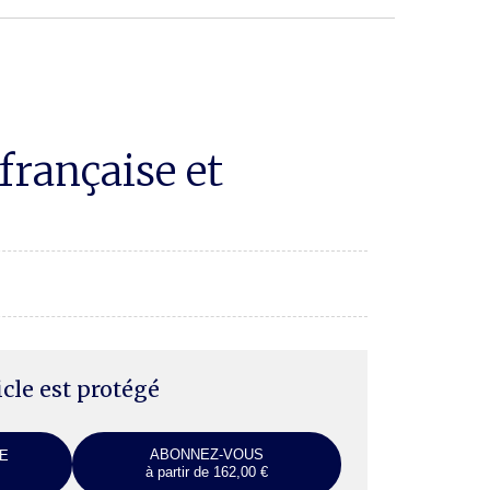
française et
ticle est protégé
ABONNEZ-VOUS
E
à partir de 162,00 €