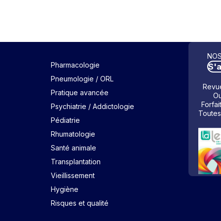
NOS
Pharmacologie
S'
Pneumologie / ORL
Revue
Pratique avancée
Ou
Forfai
Psychiatrie / Addictologie
Toutes
Pédiatrie
Rhumatologie
Santé animale
Transplantation
Vieillissement
Hygiène
Risques et qualité