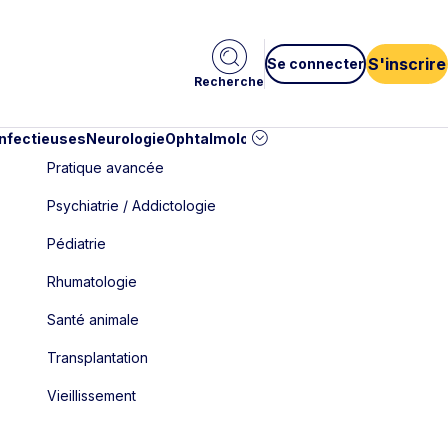
S'inscrire
Se connecter
Recherche
infectieuses
Neurologie
Ophtalmologie
Pédiatrie
Cardiologie
Car
Pratique avancée
Psychiatrie / Addictologie
Pédiatrie
Rhumatologie
Santé animale
Transplantation
Vieillissement