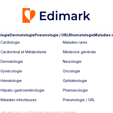
logie
Dermatologie
Pneumologie / ORL
Rhumatologie
Maladies 
Cardiologie
Maladies rares
Cardiorénal et Métabolisme
Médecine générale
Dermatologie
Neurologie
Gynécologie
Oncologie
Hématologie
Ophtalmologie
Hépato-gastroentérologie
Pharmacologie
Maladies infectieuses
Pneumologie / ORL
RÉSUMÉS DE LA LITTÉRATURE FRANÇAISE ET INTERNA...