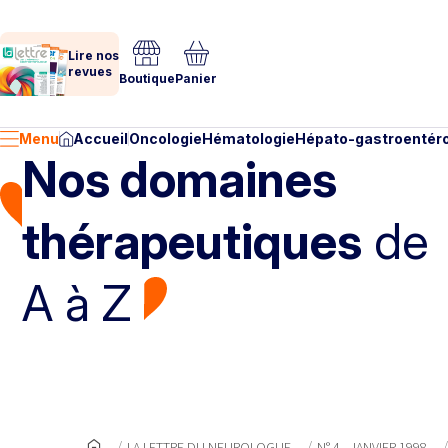
Lire nos
revues
Boutique
Panier
Menu
Accueil
Oncologie
Hématologie
Hépato-gastroentéro
Nos domaines
thérapeutiques
de
A à Z
LA LETTRE DU NEUROLOGUE
N° 4 - JANVIER 1998