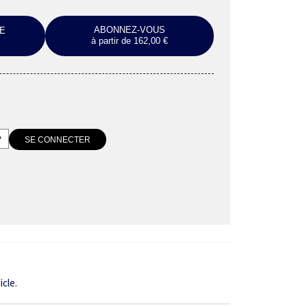
ABONNEZ-VOUS
E
à partir de 162,00 €
icle.