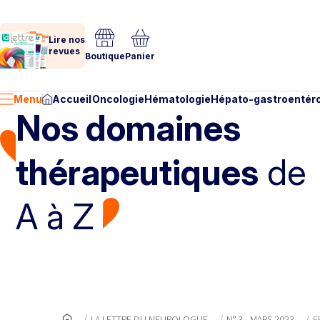
Lire nos
revues
Boutique
Panier
Menu
Accueil
Oncologie
Hématologie
Hépato-gastroentéro
Nos domaines
thérapeutiques
de
A à Z
LA LETTRE DU NEUROLOGUE
N° 3 - MARS 2023
E