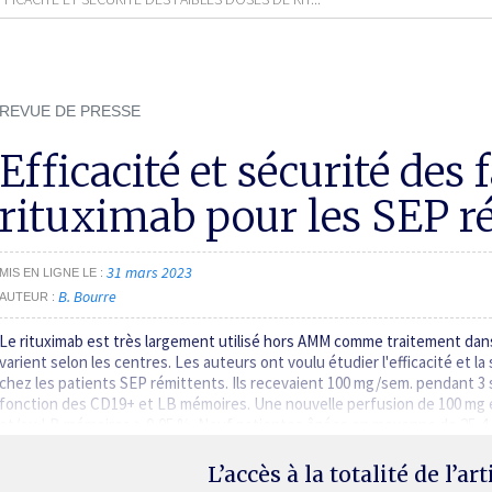
REVUE DE PRESSE
Efficacité et sécurité des 
rituximab pour les SEP r
31 mars 2023
MIS EN LIGNE LE
B. Bourre
AUTEUR
Le rituximab est très largement utilisé hors AMM comme traitement dans 
varient selon les centres. Les auteurs ont voulu étudier l'efficacité et l
chez les patients SEP rémittents. Ils recevaient 100 mg/sem. pendant 3 s
fonction des CD19+ et LB mémoires. Une nouvelle perfusion de 100 mg 
et/ou LB mémoires > 0,05 %. Neuf patientes âgées en moyenne de 25,4
L’accès à la totalité de l’ar