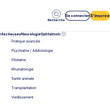
S'inscrire
Se connecter
Recherche
infectieuses
Neurologie
Ophtalmologie
Pédiatrie
Cardiologie
Car
Pratique avancée
Psychiatrie / Addictologie
Pédiatrie
Rhumatologie
Santé animale
Transplantation
Vieillissement