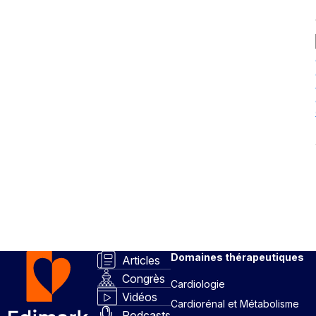
Domaines thérapeutiques
Articles
Congrès
Cardiologie
Vidéos
Cardiorénal et Métabolisme
Podcasts