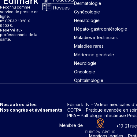
Dermatologie
Revues
Reconnu comme
Gynécologie
service de presse en
ligne.
Hématologie
n° CPPAP 1028 X
92038.
Hépato-gastroentérologie
Réservé aux
professionnels de la
Maladies infectieuses
santé.
Maladies rares
Médecine générale
Neurologie
Oncologie
Ophtalmologie
Nos autres sites
Edimark |tv – Vidéos médicales d'
Nos congrès et événements
COFPA – Pratique avancée en soi
PIPA – Pathologie Infectieuse Pédi
Membre de
•
19-21 ru
Mentions légales
Pro