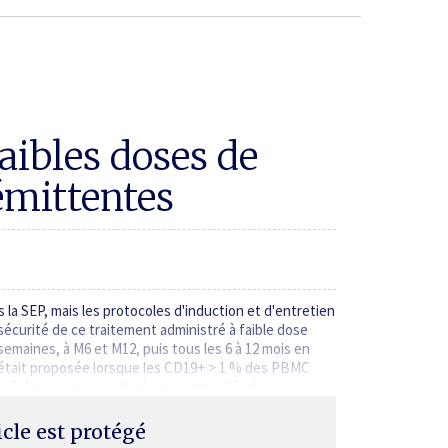
faibles doses de
émittentes
la SEP, mais les protocoles d'induction et d'entretien
a sécurité de ce traitement administré à faible dose
emaines, à M6 et M12, puis tous les 6 à 12 mois en
était proposée lorsque les CD19+ > 1 % des PBMC
 ± 6,4 ans, avec une durée moyenne d'évolution…
ticle est protégé