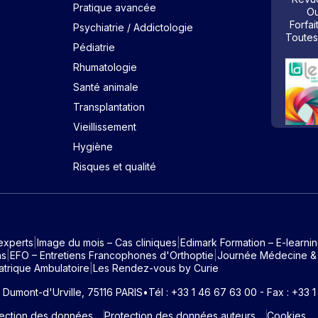
Pratique avancée
Ou
Forfai
Psychiatrie / Addictologie
Toutes
Pédiatrie
Rhumatologie
Santé animale
Transplantation
Vieillissement
Hygiène
Risques et qualité
experts
Image du mois – Cas cliniques
Edimark Formation – E-learni
ns
EFO – Entretiens Francophones d'Orthoptie
Journée Médecine &
atrique Ambulatoire
Les Rendez-vous by Curie
e Dumont-d'Urville, 75116 PARIS
•
Tél : +33 1 46 67 63 00 - Fax : +33 
tection des données
Protection des données auteurs
Cookies