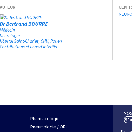
AUTEUR
CENTR
NEURO
Dr Bertrand BOURRE
Médecin
Neurologie
Hôpital Saint-Charles, CHU
Rouen
Contributions et liens d’intérêts
NOS
Pharmacologie
S'
Pneumologie / ORL
Revue