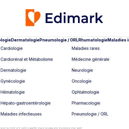
logie
Dermatologie
Pneumologie / ORL
Rhumatologie
Maladies 
Cardiologie
Maladies rares
Cardiorénal et Métabolisme
Médecine générale
Dermatologie
Neurologie
Gynécologie
Oncologie
Hématologie
Ophtalmologie
Hépato-gastroentérologie
Pharmacologie
Maladies infectieuses
Pneumologie / ORL
FFICACITÉ ET SÉCURITÉ DES FAIBLES DOSES DE RIT...