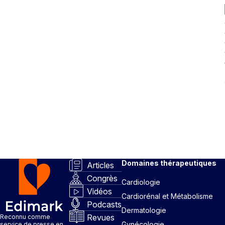
Domaines thérapeutiques
Articles
Congrès
Cardiologie
Vidéos
Cardiorénal et Métabolisme
Podcasts
Dermatologie
Revues
Reconnu comme
Gynécologie
service de presse en