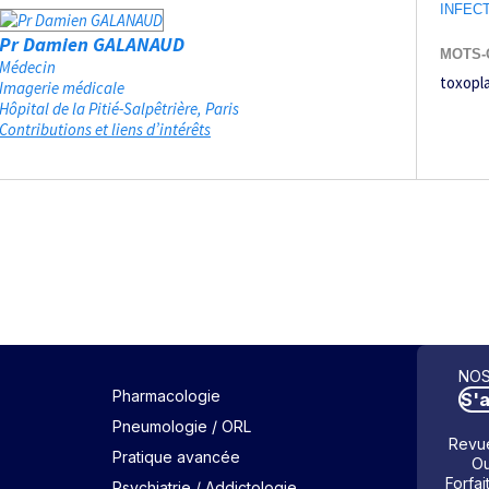
INFEC
Pr Damien GALANAUD
MOTS-
Médecin
toxopl
Imagerie médicale
Hôpital de la Pitié-Salpêtrière
Paris
Contributions et liens d’intérêts
NOS
Pharmacologie
S'
Pneumologie / ORL
Revue
Pratique avancée
Ou
Forfai
Psychiatrie / Addictologie