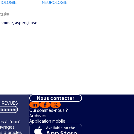
TIOLOGIE
NEUROLOGIE
CLÉS
asmose
aspergillose
Nous contacter
 REVUES
abonner
Qui sommes-nous ?
Archives
Application mobile
s à l'unité
vrages
ts d'articles