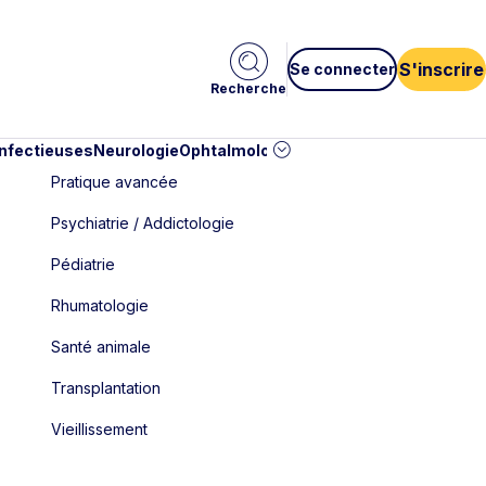
S'inscrire
Se connecter
Recherche
infectieuses
Neurologie
Ophtalmologie
Pédiatrie
Cardiologie
Car
Pratique avancée
Psychiatrie / Addictologie
Pédiatrie
Rhumatologie
Santé animale
Transplantation
Vieillissement