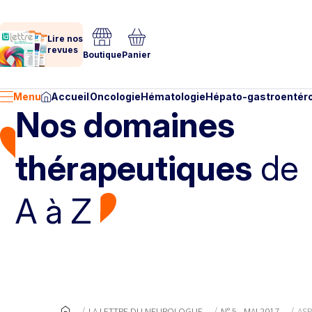
Lire nos
revues
Boutique
Panier
Menu
Accueil
Oncologie
Hématologie
Hépato-gastroentéro
Nos domaines
thérapeutiques
de
A à Z
LA LETTRE DU NEUROLOGUE
N° 5 - MAI 2017
AS