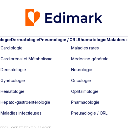
logie
Dermatologie
Pneumologie / ORL
Rhumatologie
Maladies 
Cardiologie
Maladies rares
Cardiorénal et Métabolisme
Médecine générale
Dermatologie
Neurologie
Gynécologie
Oncologie
Hématologie
Ophtalmologie
Hépato-gastroentérologie
Pharmacologie
Maladies infectieuses
Pneumologie / ORL
PERGILLOSE ET TOXOPLASMOSE