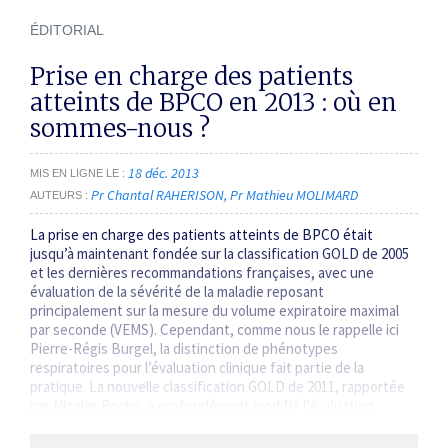
ÉDITORIAL
Prise en charge des patients
atteints de BPCO en 2013 : où en
sommes-nous ?
18 déc. 2013
MIS EN LIGNE LE
Pr Chantal RAHERISON
Pr Mathieu MOLIMARD
AUTEURS
La prise en charge des patients atteints de BPCO était
jusqu’à maintenant fondée sur la classification GOLD de 2005
et les dernières recommandations françaises, avec une
évaluation de la sévérité de la maladie reposant
principalement sur la mesure du volume expiratoire maximal
par seconde (VEMS). Cependant, comme nous le rappelle ici
Pierre-Régis Burgel, la distinction de phénotypes
respiratoires pour l’évaluation clinique fait partie de la
pratique. La nouvelle classification GOLD de 2011, rapportée
par Nicolas Roche, a profondément modifié l’évaluation
respiratoire, avec la prise en compte d’autres…