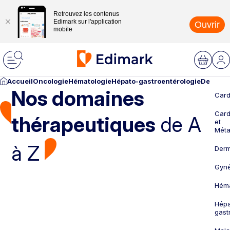
Retrouvez les contenus
Edimark sur l'application
Ouvrir
mobile
Accueil
Oncologie
Hématologie
Hépato-gastroentérologie
Dermato
Nos domaines
Card
Card
thérapeutiques
de A
et
Méta
à Z
Derm
Gyné
Héma
Hépa
gast