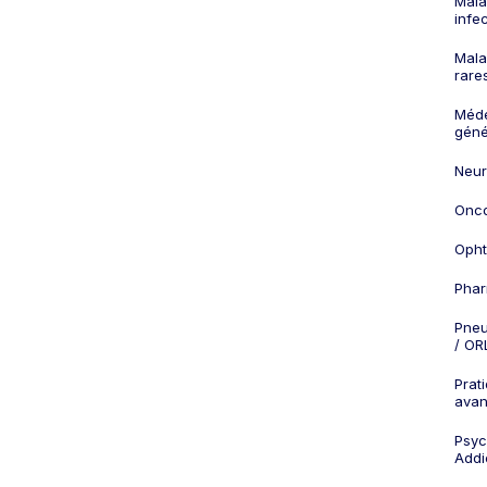
Mala
infe
Mala
rare
Méd
géné
Neur
Onco
Opht
Phar
Pneu
/ OR
Prat
ava
Psych
Addi