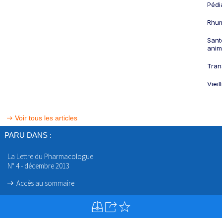
Pédi
Rhum
Sant
anim
Tran
Viei
Voir tous les articles
PARU DANS :
La Lettre du Pharmacologue
N° 4 - décembre 2013
Accès au sommaire