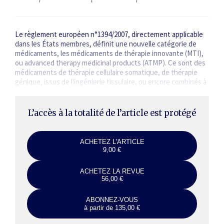
Le règlement européen n°1394/2007, directement applicable
dans les États membres, définit une nouvelle catégorie de
médicaments, les médicaments de thérapie innovante (MTI),
ou advanced therapy medicinal products (ATMP). Ce sont des
médicaments de thérapie cellulaire somatique, de thérapie
génique, issus de l'ingénierie tissulaire, ou encore combinés à
des dispositifs médicaux.
L’accès à la totalité de l’article est protégé
ACHETEZ L'ARTICLE
9,00 €
ACHETEZ LA REVUE
56,00 €
ABONNEZ-VOUS
à partir de 135,00 €