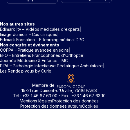
Nos autres sites
Edimark |tv – Vidéos médicales d'experts
Image du mois – Cas cliniques
Edimark Formation – E-learning médical DPC
Nos congrès et événements
COFPA – Pratique avancée en soins
EFO – Entretiens Francophones d'Orthoptie
Journée Médecine & Enfance - MG
PIPA – Pathologie Infectieuse Pédiatrique Ambulatoire
Les Rendez-vous by Curie
Membre de
19-21 rue Dumont-d'Urville, 75116 PARIS
Tél : +33 1 46 67 63 00 - Fax : +33 1 46 67 63 10
Mentions légales
Protection des données
Protection des données auteurs
Cookies
Pour accéder aux contenus publiés sur Edimark.fr vous dev