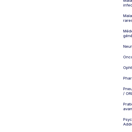
Mala
infe
Mala
rare
Méd
géné
Neur
Onco
Opht
Phar
Pneu
/ OR
Prat
ava
Psych
Addi