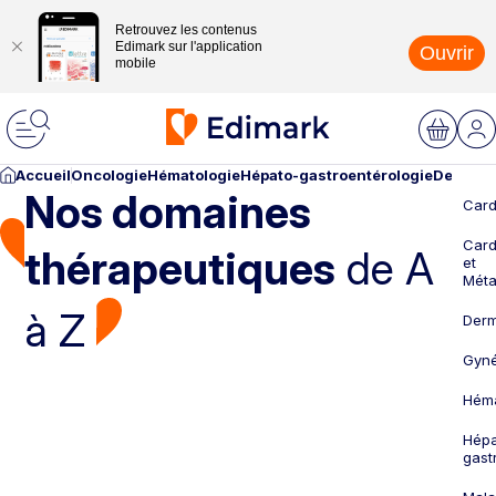
Retrouvez les contenus
Edimark sur l'application
Ouvrir
mobile
Accueil
Oncologie
Hématologie
Hépato-gastroentérologie
Dermato
Nos domaines
Card
Card
thérapeutiques
de A
et
Méta
à Z
Derm
Gyné
Héma
Hépa
gast