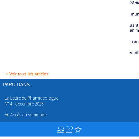
Pédi
Rhum
Sant
anim
Tran
Viei
Voir tous les articles
PARU DANS :
La Lettre du Pharmacologue
N° 4 - décembre 2015
Accès au sommaire