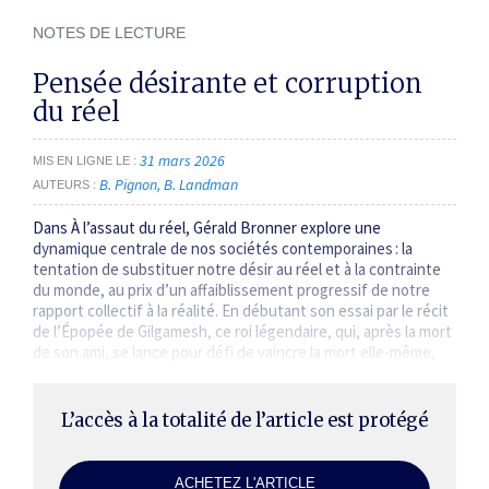
NOTES DE LECTURE
Pensée désirante et corruption
du réel
31 mars 2026
MIS EN LIGNE LE
B. Pignon
B. Landman
AUTEURS
Dans À l’assaut du réel, Gérald Bronner explore une
dynamique centrale de nos sociétés contemporaines : la
tentation de substituer notre désir au réel et à la contrainte
du monde, au prix d’un affaiblissement progressif de notre
rapport collectif à la réalité. En débutant son essai par le récit
de l’Épopée de Gilgamesh, ce roi légendaire, qui, après la mort
de son ami, se lance pour défi de vaincre la mort elle-même,
G. Bronner…
L’accès à la totalité de l’article est protégé
ACHETEZ L'ARTICLE