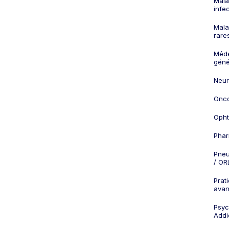
Mala
infe
Mala
rare
Méd
géné
Neur
Onco
Opht
Phar
Pneu
/ OR
Prat
ava
Psych
Addi