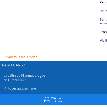
Pédi
Rhum
Sant
anim
Tran
Viei
Voir tous les articles
PARU DANS :
La Lettre du Pharmacologue
N° 1 - mars 2026
Accès au sommaire