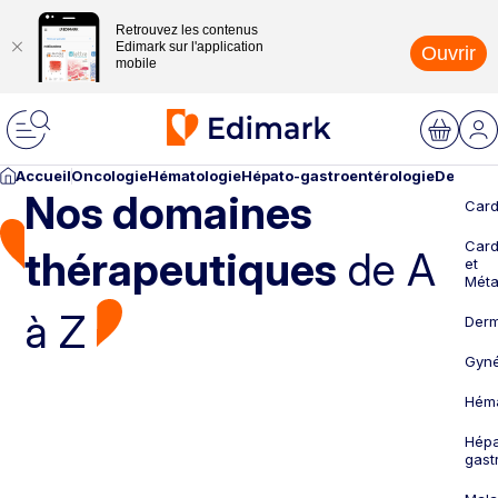
Retrouvez les contenus
Edimark sur l'application
Ouvrir
mobile
Accueil
Oncologie
Hématologie
Hépato-gastroentérologie
Dermato
Nos domaines
Card
Card
thérapeutiques
de A
et
Méta
à Z
Derm
Gyné
Héma
Hépa
gast