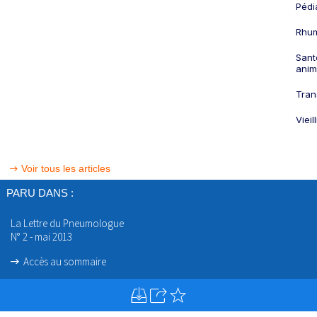
Pédi
Rhum
Sant
anim
Tran
Viei
Voir tous les articles
PARU DANS :
La Lettre du Pneumologue
N° 2 - mai 2013
Accès au sommaire