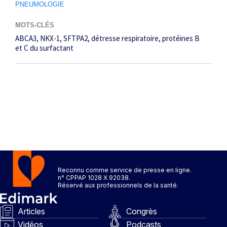
PNEUMOLOGIE
MOTS-CLÉS
ABCA3, NKX-1, SFTPA2
détresse respiratoire
protéines B
et C du surfactant
Reconnu comme service de presse en ligne.
n° CPPAP 1028 X 92038.
Réservé aux professionnels de la santé.
Articles
Congrès
Vidéos
Podcasts