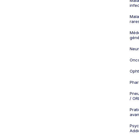
Mala
infe
Mala
rare
Méd
géné
Neur
Onco
Opht
Phar
Pneu
/ OR
Prat
ava
Psych
Addi