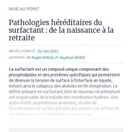
MISE AU POINT
Pathologies héréditaires du
surfactant : de la naissance à la
retraite
02 mai 2013
MIS EN LIGNE LE
Pr Ralph EPAUD
Pr Raphaël BORIE
AUTEURS
Le surfactant est un composé unique comprenant des
phospholipides et des protéines spécifiques qui permettent
de diminuer la tension de surface à l'interface air-liquide,
évitant ainsi le collapsus des alvéoles en fin d'expiration. Le
déficit primaire en surfactant chez le nouveau-né prématuré
est responsable de la maladie des membranes hyalines. Une
autre entité, la protéinose alvéolaire, résulte de
l'accumulation de surfactant dans les alvéoles par défaut de
résorption et est fréquemment associée à un
dysfonctionnement macrophagique. Plus récemment, des
pathologies associées à des mutations…