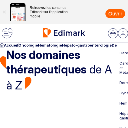
Retrouvez les contenus
Edimark sur l'application
Ouvrir
mobile
Accueil
Oncologie
Hématologie
Hépato-gastroentérologie
Dermato
Nos domaines
Card
Card
thérapeutiques
de A
et
Méta
à Z
Derm
Gyné
Héma
Hépa
gast