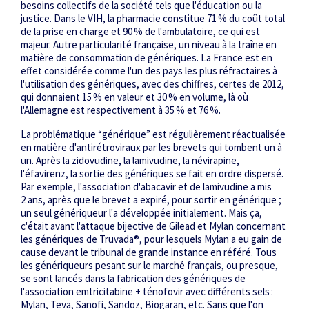
besoins collectifs de la société tels que l'éducation ou la
justice. Dans le VIH, la pharmacie constitue 71 % du coût total
de la prise en charge et 90 % de l'ambulatoire, ce qui est
majeur. Autre particularité française, un niveau à la traîne en
matière de consommation de génériques. La France est en
effet considérée comme l'un des pays les plus réfractaires à
l'utilisation des génériques, avec des chiffres, certes de 2012,
qui donnaient 15 % en valeur et 30 % en volume, là où
l'Allemagne est respectivement à 35 % et 76 %.
La problématique “générique” est régulièrement réactualisée
en matière d'antirétroviraux par les brevets qui tombent un à
un. Après la zidovudine, la lamivudine, la névirapine,
l'éfavirenz, la sortie des génériques se fait en ordre dispersé.
Par exemple, l'association d'abacavir et de lamivudine a mis
2 ans, après que le brevet a expiré, pour sortir en générique ;
un seul génériqueur l'a développée initialement. Mais ça,
c'était avant l'attaque bijective de Gilead et Mylan concernant
les génériques de Truvada®, pour lesquels Mylan a eu gain de
cause devant le tribunal de grande instance en référé. Tous
les génériqueurs pesant sur le marché français, ou presque,
se sont lancés dans la fabrication des génériques de
l'association emtricitabine + ténofovir avec différents sels :
Mylan, Teva, Sanofi, Sandoz, Biogaran, etc. Sans que l'on