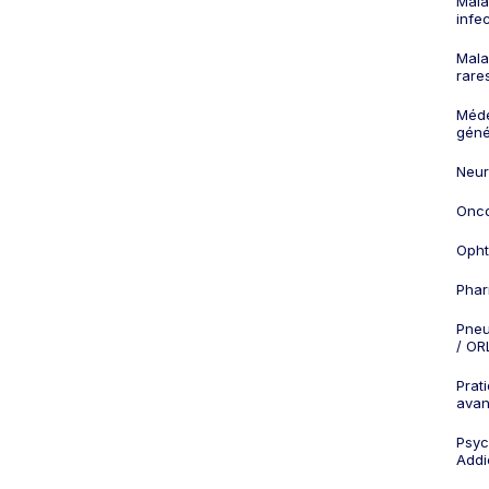
Mala
infe
Mala
rare
Méd
géné
Neur
Onco
Opht
Phar
Pneu
/ OR
Prat
ava
Psych
Addi