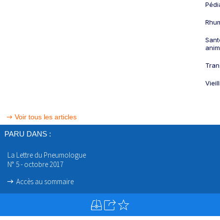
Pédi
Rhum
Sant
anim
Tran
Viei
Voir tous les articles
PARU DANS :
La Lettre du Pneumologue
N° 5 - octobre 2017
Accès au sommaire