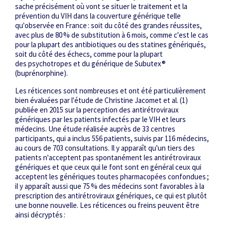
sache précisément où vont se situer le traitement et la
prévention du VIH dans la couverture générique telle
qu'observée en France : soit du côté des grandes réussites,
avec plus de 80 % de substitution à 6 mois, comme c'est le cas
pour la plupart des antibiotiques ou des statines génériqués,
soit du côté des échecs, comme pour la plupart
des psychotropes et du générique de Subutex®
(buprénorphine).
Les réticences sont nombreuses et ont été particulièrement
bien évaluées par l'étude de Christine Jacomet et al.
(1)
publiée en 2015 sur la perception des antirétroviraux
génériques par les patients infectés par le VIH et leurs
médecins. Une étude réalisée auprès de 33 centres
participants, qui a inclus 556 patients, suivis par 116 médecins,
au cours de 703 consultations. Il y apparaît qu'un tiers des
patients n'acceptent pas spontanément les antirétroviraux
génériques et que ceux qui le font sont en général ceux qui
acceptent les génériques toutes pharmacopées confondues ;
il y apparaît aussi que 75 % des médecins sont favorables à la
prescription des antirétroviraux génériques, ce qui est plutôt
une bonne nouvelle. Les réticences ou freins peuvent être
ainsi décryptés :