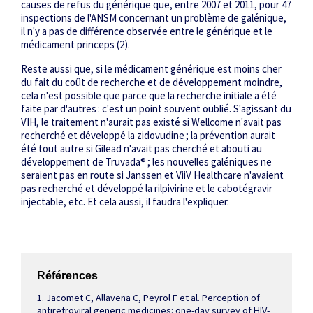
causes de refus du générique que, entre 2007 et 2011, pour 47
inspections de l'ANSM concernant un problème de galénique,
il n'y a pas de différence observée entre le générique et le
médicament princeps
(2)
.
Reste aussi que, si le médicament générique est moins cher
du fait du coût de recherche et de développement moindre,
cela n'est possible que parce que la recherche initiale a été
faite par d'autres : c'est un point souvent oublié. S'agissant du
VIH, le traitement n'aurait pas existé si Wellcome n'avait pas
recherché et développé la zidovudine ; la prévention aurait
été tout autre si Gilead n'avait pas cherché et abouti au
développement de Truvada® ; les nouvelles galéniques ne
seraient pas en route si Janssen et ViiV Healthcare n'avaient
pas recherché et développé la rilpivirine et le cabotégravir
injectable, etc. Et cela aussi, il faudra l'expliquer.
Références
1. Jacomet C, Allavena C, Peyrol F et al. Perception of
antiretroviral generic medicines: one-day survey of HIV-