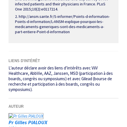
infected patients and their physicians in France. PLoS
One 2015;10(2):e0117214.
2. http://ansm.sante.fr/S-informer/Points-­d-information-
Points-d-information/L-ANSM-explique-pourquoi-les-
medicaments-generiques-sont-des-medicaments-a-
part-entiere-Point-d-information
LIENS D'INTÉRÊT
L’auteur déclare avoir des liens d’intérêts avec ViiV
Healthcare, AbbVie, AAZ, Janssen, MSD (participation à des
boards, congrès ou symposiums) et avec Gilead (bourse de
recherche et participation à des boards, congrès ou
symposiums).
AUTEUR
Pr Gilles PIALOUX