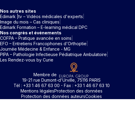
Nos autres sites
Edimark |tv – Vidéos médicales d'experts
Image du mois – Cas cliniques
Edimark Formation – E-learning médical DPC
Nos congrès et événements
COFPA – Pratique avancée en soins
EFO – Entretiens Francophones d'Orthoptie
Journée Médecine & Enfance - MG
PIPA – Pathologie Infectieuse Pédiatrique Ambulatoire
Les Rendez-vous by Curie
Membre de
19-21 rue Dumont-d'Urville, 75116 PARIS
Tél : +33 1 46 67 63 00 - Fax : +33 1 46 67 63 10
Mentions légales
Protection des données
Protection des données auteurs
Cookies
Identifiant / Mot de passe oubli
Pour accéder aux contenus publiés sur Edimark.fr vous dev
posséder un compte et vous identifier au moyen d’un email e
Déjà inscrit(e)
Déjà inscrit(e)
Pas encore inscrit(e) ?
Pas encore inscrit(e) ?
Vous avez oublié votre mot de passe ?
d’un mot de passe. L’email est celui que vous avez renseigné
Merci de saisir votre e-mail. Vous recevrez un message