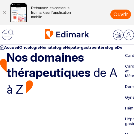
Retrouvez les contenus
Edimark sur l'application
Ouvrir
mobile
Accueil
Oncologie
Hématologie
Hépato-gastroentérologie
Dermato
Nos domaines
Card
Card
thérapeutiques
de A
et
Méta
à Z
Derm
Gyné
Héma
Hépa
gast