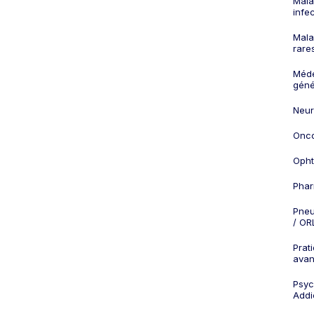
Mala
infe
Mala
rare
Méd
géné
Neur
Onco
Opht
Phar
Pneu
/ OR
Prat
ava
Psych
Addi