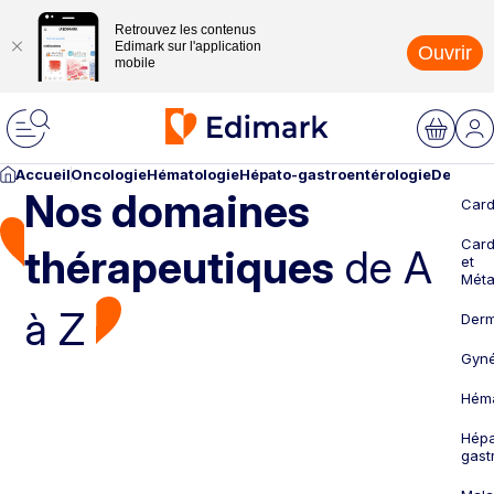
Retrouvez les contenus
Edimark sur l'application
Ouvrir
mobile
Accueil
Oncologie
Hématologie
Hépato-gastroentérologie
Dermato
Nos domaines
Card
Card
thérapeutiques
de A
et
Méta
à Z
Derm
Gyné
Héma
Hépa
gast