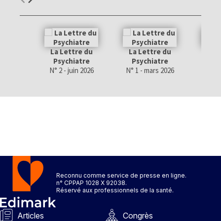
La Lettre du
La Lettre du
La 
Psychiatre
Psychiatre
Psy
N° 2 - juin 2026
N° 1 - mars 2026
N° 4 
Reconnu comme service de presse en ligne.
n° CPPAP 1028 X 92038.
Réservé aux professionnels de la santé.
Articles
Congrès