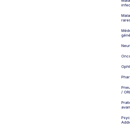
Mala
infe
Mala
rare
Méd
géné
Neur
Onco
Opht
Phar
Pneu
/ OR
Prat
ava
Psych
Addi