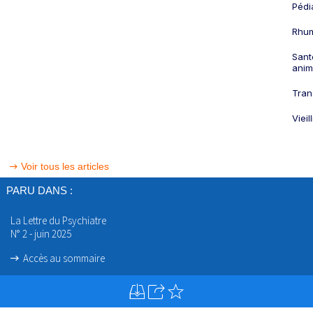
Pédi
Rhum
Sant
anim
Tran
Viei
Voir tous les articles
PARU DANS :
La Lettre du Psychiatre
N° 2 - juin 2025
Accès au sommaire