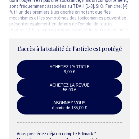
dont l’objet n’est pas une substance, mais un comportement,
sont fréquemment associées au TDAH [1‑3]. Si O. Fenichel [4]
fut l’un des premiers à les décrire en notant que “les
mécanismes et les symptômes des toxicomanies peuvent se
présenter également en dehors de l’emploi de toutes
drogues”, I. Varescon en propose une définition consensuelle
et plus récente : “Les addictions comportementales…
L’accès à la totalité de l’article est protégé
ACHETEZ L'ARTICLE
9,00 €
ACHETEZ LA REVUE
56,00 €
ABONNEZ-VOUS
à partir de 135,00 €
Vous possédez déjà un compte Edimark ?