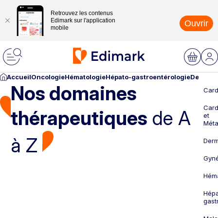
Retrouvez les contenus
Edimark sur l'application
Ouvrir
mobile
Accueil
Oncologie
Hématologie
Hépato-gastroentérologie
Dermato
Nos domaines
Card
Card
thérapeutiques
de A
et
Méta
à Z
Derm
Gyné
Héma
Hépa
gast