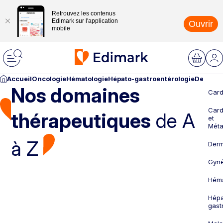
Retrouvez les contenus
Edimark sur l'application
Ouvrir
mobile
Accueil
Oncologie
Hématologie
Hépato-gastroentérologie
Dermato
Nos domaines
Card
Card
thérapeutiques
de A
et
Méta
à Z
Derm
Gyné
Héma
Hépa
gast