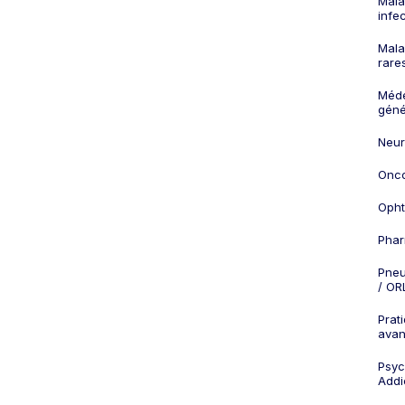
Mala
infe
Mala
rare
Méd
géné
Neur
Onco
Opht
Phar
Pneu
/ OR
Prat
ava
Psych
Addi