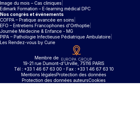
Image du mois – Cas cliniques
Edimark Formation – E-learning médical DPC
Nos congrès et événements
COFPA – Pratique avancée en soins
EFO – Entretiens Francophones d'Orthoptie
Journée Médecine & Enfance - MG
PIPA – Pathologie Infectieuse Pédiatrique Ambulatoire
Les Rendez-vous by Curie
Membre de
19-21 rue Dumont-d'Urville, 75116 PARIS
Tél : +33 1 46 67 63 00 - Fax : +33 1 46 67 63 10
Mentions légales
Protection des données
Protection des données auteurs
Cookies
Identifiant / Mot de passe oubli
Pour accéder aux contenus publiés sur Edimark.fr vous dev
posséder un compte et vous identifier au moyen d’un email e
Déjà inscrit(e)
Déjà inscrit(e)
Pas encore inscrit(e) ?
Pas encore inscrit(e) ?
Vous avez oublié votre mot de passe ?
d’un mot de passe. L’email est celui que vous avez renseigné
Merci de saisir votre e-mail. Vous recevrez un message
lors de votre inscription ou de votre abonnement à l’une de 
Connectez-vous à votre compte
Connectez-vous à votre compte
pour réinitialiser votre mot de passe.
publications. Si toutefois vous ne vous souvenez plus de vos
identifiants, veuillez nous contacter en cliquant
ici
.
Votre adresse email
Votre adresse email