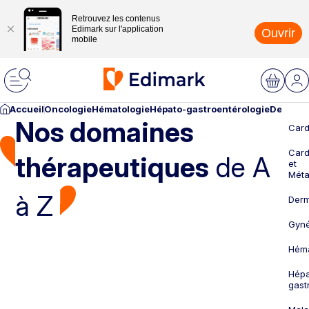
Retrouvez les contenus
Edimark sur l'application
Ouvrir
mobile
Accueil
Oncologie
Hématologie
Hépato-gastroentérologie
Dermato
Nos domaines
Card
Card
thérapeutiques
de A
et
Méta
à Z
Derm
Gyné
Héma
Hépa
gast