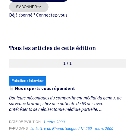
Thématiques
S'ABONNER
Déjà abonné ?
Connectez-vous
Tous les articles de cette édition
Dates
Du
1 / 1
au
Entretien / Interview
RECHERCHER
Nos experts vous répondent
Douleurs mécaniques du compartiment médial du genou, de
survenue brutale, chez une patiente de 63 ans avec
antécédents de ménisectomie médiale partielle. ...
1 mars 2000
DATE DE PARUTION
La Lettre du Rhumatologue / N° 260 - mars 2000
PARU DANS