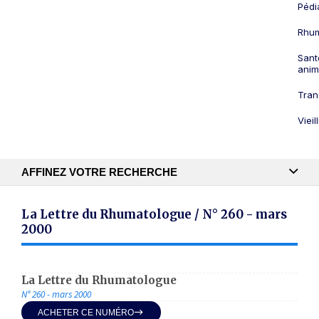
Pédi
Rhum
Sant
anim
Tran
Viei
AFFINEZ VOTRE RECHERCHE
Recherche textuelle
La Lettre du Rhumatologue / N° 260 - mars
2000
Publication
La Lettre du Rhumatologue
N° 260 - mars 2000
ACHETER CE NUMÉRO