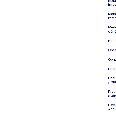
Mala
infe
Mala
rare
Méd
géné
Neur
Onco
Opht
Phar
Pneu
/ OR
Prat
ava
Psych
Addi