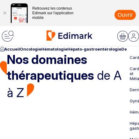
Retrouvez les contenus
Edimark sur l'application
Ouvrir
mobile
Accueil
Oncologie
Hématologie
Hépato-gastroentérologie
Dermato
Nos domaines
Card
Card
thérapeutiques
de A
et
Méta
à Z
Derm
Gyné
Héma
Hépa
gast