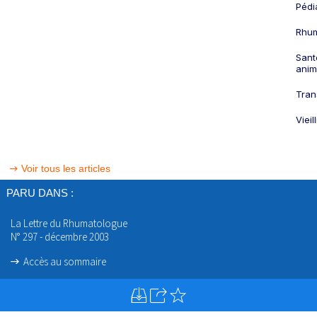
Pédi
Rhum
Sant
anim
Tran
Viei
Voir tous les articles
PARU DANS :
La Lettre du Rhumatologue
N° 297 - décembre 2003
Accès au sommaire