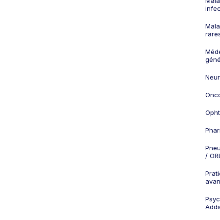
Mala
infe
Mala
rare
Méd
géné
Neur
Onco
Opht
Phar
Pneu
/ OR
Prat
ava
Psych
Addi