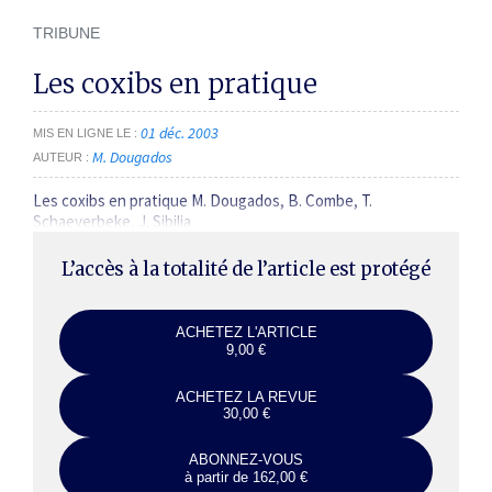
TRIBUNE
Les coxibs en pratique
01 déc. 2003
MIS EN LIGNE LE
M. Dougados
AUTEUR
Les coxibs en pratique M. Dougados, B. Combe, T.
Schaeverbeke, J. Sibilia
L’accès à la totalité de l’article est protégé
ACHETEZ L'ARTICLE
9,00 €
ACHETEZ LA REVUE
30,00 €
ABONNEZ-VOUS
à partir de 162,00 €