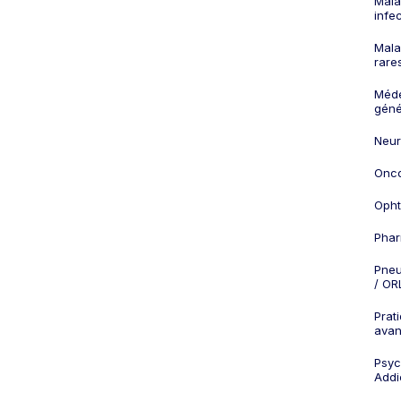
Mala
infe
Mala
rare
Méd
géné
Neur
Onco
Opht
Phar
Pneu
/ OR
Prat
ava
Psych
Addi