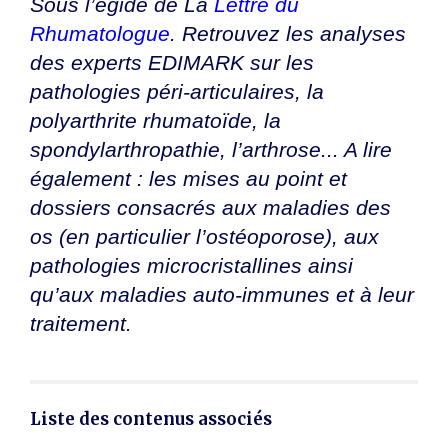
Sous l’égide de La
Lettre du
Thématiques
Rhumatologue
. Retrouvez les analyses
des experts EDIMARK sur les
Rhumatologie
×
pathologies péri-articulaires, la
polyarthrite rhumatoïde, la
spondylarthropathie, l’arthrose... A lire
Dates
également : les mises au point et
Du
dossiers consacrés aux maladies des
au
os (en particulier l’ostéoporose), aux
pathologies microcristallines ainsi
qu’aux maladies auto-immunes et à leur
RECHERCHER
traitement.
Liste des contenus associés