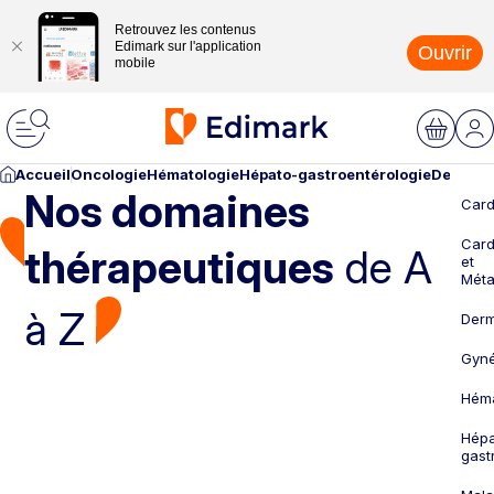
Retrouvez les contenus
Edimark sur l'application
Ouvrir
mobile
Accueil
Oncologie
Hématologie
Hépato-gastroentérologie
Dermato
Nos domaines
Card
Card
thérapeutiques
de A
et
Méta
à Z
Derm
Gyné
Héma
Hépa
gast