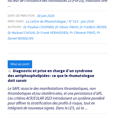
facteur de croissance des fibroblastes 23 (FGF23), induisant une
...
30 juin 2026
DATE DE PARUTION
La Lettre du Rhumatologue / N° 523 - juin 2026
PARU DANS
Dr Pauline CHOPARD
Dr Olivier FAKIH
Dr Frédéric MEYER
AUTEURS
Dr Mickael CHOUK
Dr Frank VERHOEVEN
Pr Clément PRATI
Pr
Daniel WENDLING
Mise au point
Diagnostic et prise en charge d’un syndrome
des anti­phospholipides : ce que le rhumatologue
doit savoir
Le SAPL associe des manifestations thrombotiques, non
thrombotiques et/ou obstétricales, et une persistance d’aPL.
Les critères ACR/EULAR 2023 introduisent un système pondéré
pour affiner la stratification des profils à risque, tout en
intégrant de nouveaux signes. Dans le LES, où la ...