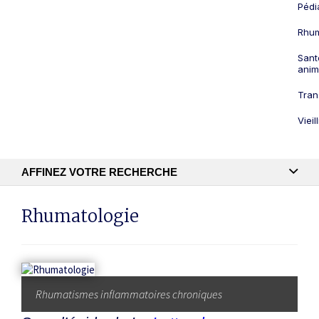
Pédi
Rhum
Sant
anim
Tran
Viei
AFFINEZ VOTRE RECHERCHE
Recherche textuelle
Rhumatologie
Publication
Rhumatismes inflammatoires chroniques