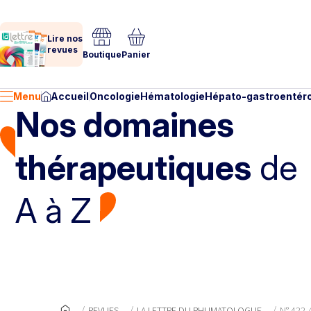
Lire nos
revues
Boutique
Panier
Menu
Accueil
Oncologie
Hématologie
Hépato-gastroentéro
Nos domaines
thérapeutiques
de
A à Z
REVUES
LA LETTRE DU RHUMATOLOGUE
N° 422-