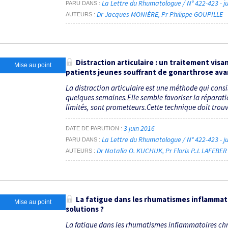
La Lettre du Rhumatologue / N° 422-423 - j
PARU DANS
Dr Jacques MONIÈRE
Pr Philippe GOUPILLE
AUTEURS
Distraction articulaire : un traitement vis
Mise au point
patients jeunes souffrant de gonarthrose av
La distraction articulaire est une méthode qui con
quelques semaines.Elle semble favoriser la réparatio
limités, sont prometteurs.Cette technique doit trouve
3 juin 2016
DATE DE PARUTION
La Lettre du Rhumatologue / N° 422-423 - j
PARU DANS
Dr Natalia O. KUCHUK
Pr Floris P.J. LAFEBER
AUTEURS
La fatigue dans les rhumatismes inflammato
Mise au point
solutions ?
La fatigue dans les rhumatismes inflammatoires chro