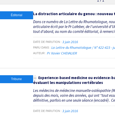
1 / 1
La distraction articulaire du genou : nouveau
Éditorial
Dans ce numéro de La Lettre du Rhumatologue, nous 
articulaire écrit par le Pr Lafeber, de l'université 
tout d'abord, au nom du comité éditorial, à remercier
3 juin 2016
DATE DE PARUTION
La Lettre du Rhumatologue / N° 422-423 - j
PARU DANS
Pr Xavier CHEVALIER
AUTEUR
Experience-based medicine ou evidence-bas
Tribune
évaluant les manipulations vertébrales
Les médecins de médecine manuelle-ostéopathie (MM
depuis des mois, voire des années, qui ont “tout essa
définitive, parfois en une seule séance (encadré) . Cel
3 juin 2016
DATE DE PARUTION