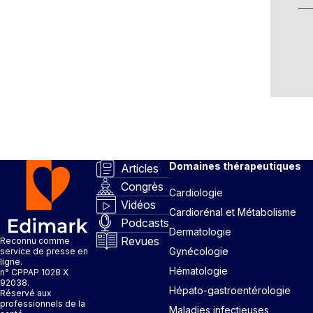
Domaines thérapeutiques
Articles
Congrès
Cardiologie
Vidéos
Cardiorénal et Métabolisme
Podcasts
Dermatologie
Revues
Reconnu comme
Gynécologie
service de presse en
ligne.
Hématologie
n° CPPAP 1028 X
92038.
Hépato-gastroentérologie
Réservé aux
professionnels de la
Maladies infectieuses