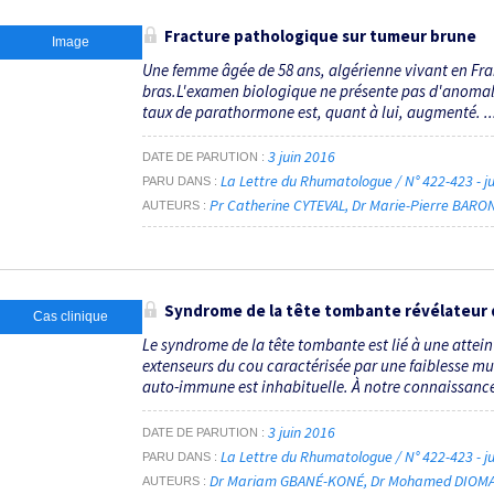
Fracture pathologique sur tumeur brune
Image
Une femme âgée de 58 ans, algérienne vivant en Fran
bras.L'examen biologique ne présente pas d'anomali
taux de parathormone est, quant à lui, augmenté. ..
3 juin 2016
DATE DE PARUTION
La Lettre du Rhumatologue / N° 422-423 - j
PARU DANS
Pr Catherine CYTEVAL
Dr Marie-Pierre BAR
AUTEURS
Syndrome de la tête tombante révélateur 
Cas clinique
Le syndrome de la tête tombante est lié à une attei
extenseurs du cou caractérisée par une faiblesse mu
auto-immune est inhabituelle. À notre connaissance,
3 juin 2016
DATE DE PARUTION
La Lettre du Rhumatologue / N° 422-423 - j
PARU DANS
Dr Mariam GBANÉ-KONÉ
Dr Mohamed DIOM
AUTEURS