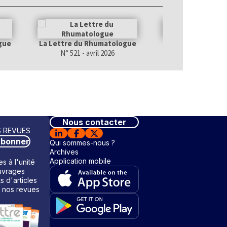
gue
La Lettre du Rhumatologue
La Lettre du Rhu
N° 521 - avril 2026
N° 520 - mars
Nous contacter
 REVUES
abonner
Qui sommes-nous ?
Archives
Application mobile
s à l'unité
vrages
ts d'articles
 nos revues