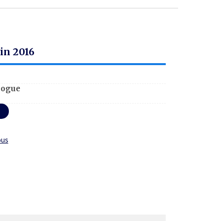
in 2016
logue
ous