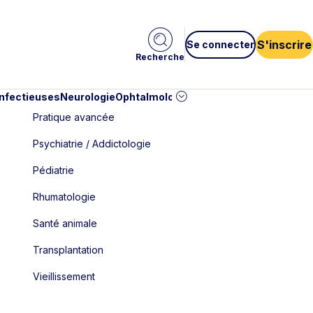
S'inscrire
Se connecter
Recherche
infectieuses
Neurologie
Ophtalmologie
Pédiatrie
Cardiologie
Car
Pratique avancée
Psychiatrie / Addictologie
Pédiatrie
Rhumatologie
Santé animale
Transplantation
Vieillissement