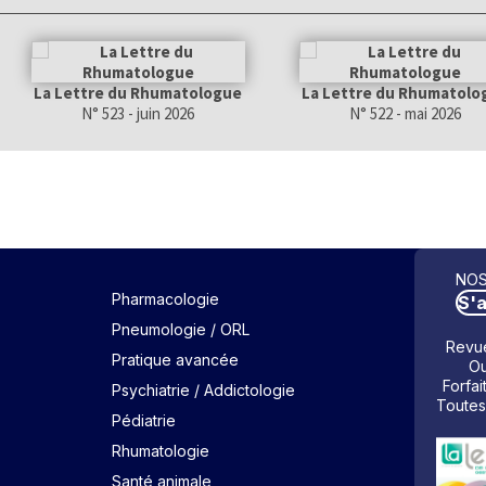
La Lettre du Rhumatologue
La Lettre du Rhumatolo
N° 523 - juin 2026
N° 522 - mai 2026
NOS
Pharmacologie
S'
Pneumologie / ORL
Revue
Pratique avancée
Ou
Forfai
Psychiatrie / Addictologie
Toutes
Pédiatrie
Rhumatologie
Santé animale