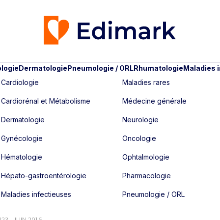
logie
Dermatologie
Pneumologie / ORL
Rhumatologie
Maladies 
Cardiologie
Maladies rares
Cardiorénal et Métabolisme
Médecine générale
Dermatologie
Neurologie
Gynécologie
Oncologie
Hématologie
Ophtalmologie
Hépato-gastroentérologie
Pharmacologie
Maladies infectieuses
Pneumologie / ORL
423 - JUIN 2016