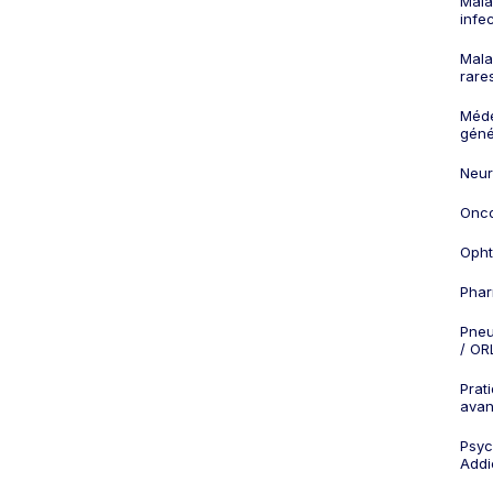
Mala
infe
Mala
rare
Méd
géné
Neur
Onco
Opht
Phar
Pneu
/ OR
Prat
ava
Psych
Addi