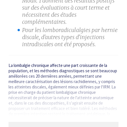
Modic 1 donnent des résultats positifs
sur des évaluations à court terme et
nécessitent des études
complémentaires.
Pour les lomboradiculalgies par hernie
discale, d'autres types d'injections
intradiscales ont été proposés.
La lombalgie chronique affecte une part croissante de la
population, et les méthodes ­diagnostiques se sont beaucoup
améliorées ces 20 dernières années, permettant une
meilleure caractérisation des lésions rachidiennes, y compris
les atteintes discales, également mieux définies par l'IRM. La
prise en charge du patient lombalgique chronique
nécessiterait de préciser la nature de l'atteinte anatomique
et, dans le cas des discopathies, il s'agirait ensuite de
proposer un traitement efficace et bien toléré. Les méthodes
de première intention restent le traitement antalgique, la
kinésithérapie, et…