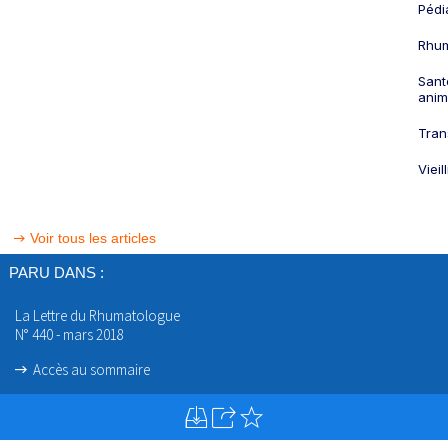
Pédi
Rhum
Sant
anim
Tran
Viei
Voir tous les articles
PARU DANS :
La Lettre du Rhumatologue
N° 440 - mars 2018
Accès au sommaire