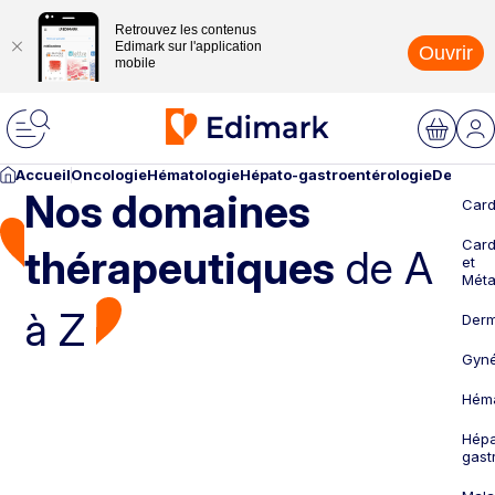
Retrouvez les contenus
Edimark sur l'application
Ouvrir
mobile
Accueil
Oncologie
Hématologie
Hépato-gastroentérologie
Dermato
Nos domaines
Card
Card
thérapeutiques
de A
et
Méta
à Z
Derm
Gyné
Héma
Hépa
gast