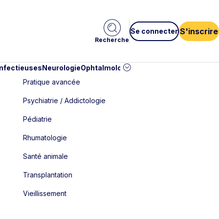
S'inscrire
Se connecter
Recherche
infectieuses
Neurologie
Ophtalmologie
Pédiatrie
Cardiologie
Car
Pratique avancée
Psychiatrie / Addictologie
Pédiatrie
Rhumatologie
Santé animale
Transplantation
Vieillissement