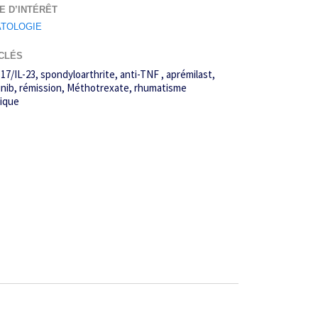
E D’INTÉRÊT
TOLOGIE
CLÉS
-17/IL-23
spondyloarthrite
anti-TNF
aprémilast
inib
rémission
Méthotrexate
rhumatisme
sique