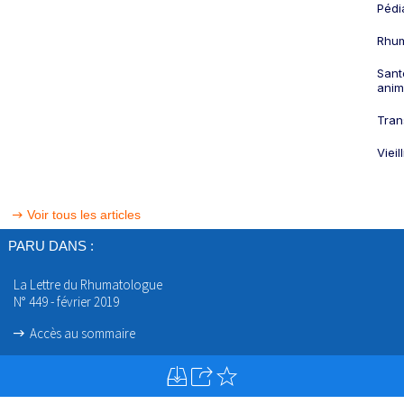
Pédi
Rhum
Sant
anim
Tran
Viei
Voir tous les articles
PARU DANS :
La Lettre du Rhumatologue
N° 449 - février 2019
Accès au sommaire