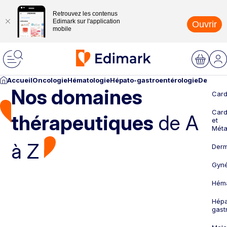
Retrouvez les contenus
Edimark sur l'application
Ouvrir
mobile
Accueil
Oncologie
Hématologie
Hépato-gastroentérologie
Dermato
Nos domaines
Card
Card
thérapeutiques
de A
et
Méta
à Z
Derm
Gyné
Héma
Hépa
gast