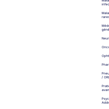
Mala
infe
Mala
rare
Méd
géné
Neur
Onco
Opht
Phar
Pneu
/ OR
Prat
ava
Psych
Addi