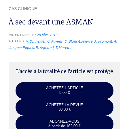
CAS CLINIQUE
À sec devant une ASMAN
28 févr. 2019
MIS EN LIGNE LE
V. Schneider
C. Auvens
C. Blanc-Lapierre
A. Fromont
A.
AUTEURS
Jacquin-Piques
R. Arjmand
T. Moreau
L’accès à la totalité de l’article est protégé
ACHETEZ L'ARTICLE
9,00 €
ACHETEZ LA REVUE
30,00 €
ABONNEZ-VOUS
à partir de 162,00 €