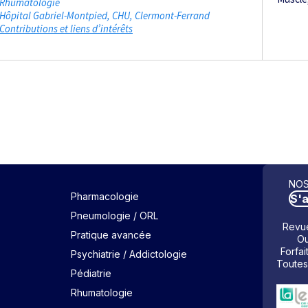
Rhumatologie
Hôpital Gabriel-Montpied, CHU
Clermont-Ferrand
Contributions et liens d’intérêts
NOS
Pharmacologie
S'
Pneumologie / ORL
Revue
Pratique avancée
Ou
Forfai
Psychiatrie / Addictologie
Toutes
Pédiatrie
Rhumatologie