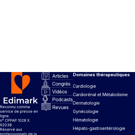
Domaines thérapeutiques
Articles
Congrès
Cardiologie
Vidéos
Cardiorénal et Métabolisme
Podcasts
Dermatologie
Revues
Reconnu comme
Gynécologie
service de presse en
ligne.
Hématologie
n° CPPAP 1028 X
92038.
Hépato-gastroentérologie
Réservé aux
professionnels de la