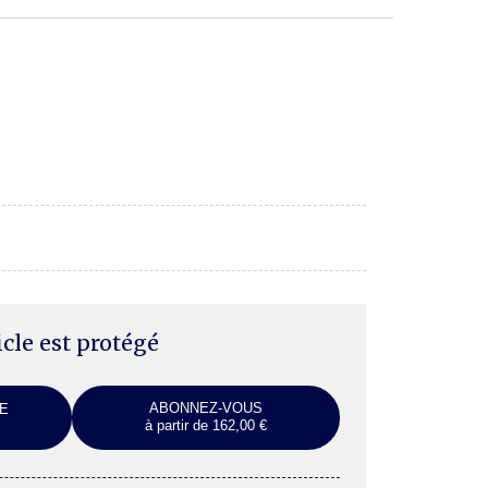
ticle est protégé
ABONNEZ-VOUS
E
à partir de 162,00 €