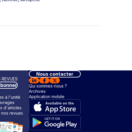
Nous contacter
 REVUES
abonner
Qui sommes-nous ?
Archives
Application mobile
s à l'unité
vrages
ts d'articles
 nos revues