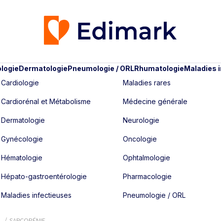
logie
Dermatologie
Pneumologie / ORL
Rhumatologie
Maladies 
Cardiologie
Maladies rares
Cardiorénal et Métabolisme
Médecine générale
Dermatologie
Neurologie
Gynécologie
Oncologie
Hématologie
Ophtalmologie
Hépato-gastroentérologie
Pharmacologie
Maladies infectieuses
Pneumologie / ORL
SARCOPÉNIE