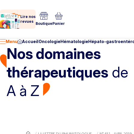
Lire nos
revues
Boutique
Panier
Menu
Accueil
Oncologie
Hématologie
Hépato-gastroentéro
Nos domaines
thérapeutiques
de
A à Z
LA LETTRE DU RHUMATOLOGUE
N° 451 - AVRIL 2019