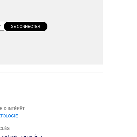
E D’INTÉRÊT
TOLOGIE
CLÉS
cachexie
sarcopénie