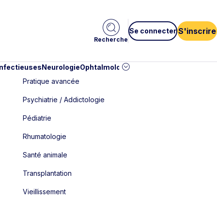
S'inscrire
Se connecter
Recherche
infectieuses
Neurologie
Ophtalmologie
Pédiatrie
Cardiologie
Car
Pratique avancée
Psychiatrie / Addictologie
Pédiatrie
Rhumatologie
Santé animale
Transplantation
Vieillissement