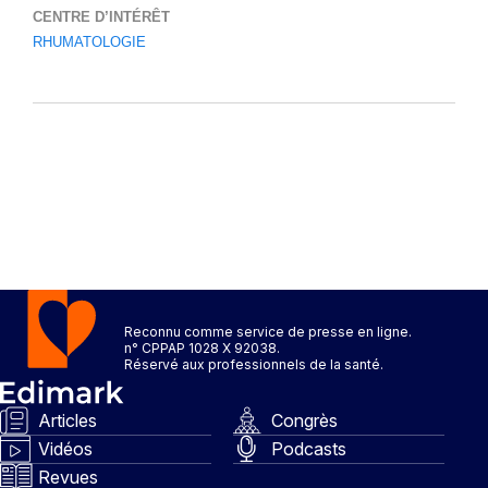
CENTRE D’INTÉRÊT
RHUMATOLOGIE
Reconnu comme service de presse en ligne.
n° CPPAP 1028 X 92038.
Réservé aux professionnels de la santé.
Articles
Congrès
Vidéos
Podcasts
Revues