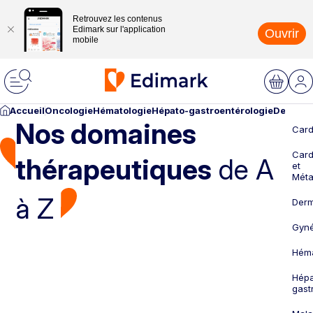
Retrouvez les contenus
Edimark sur l'application
Ouvrir
mobile
Accueil
Oncologie
Hématologie
Hépato-gastroentérologie
Dermato
Nos domaines
Card
Card
thérapeutiques
de A
et
Méta
à Z
Derm
Gyné
Héma
Hépa
gast