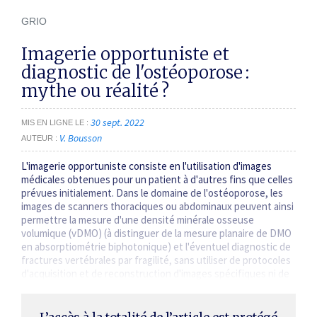
GRIO
Imagerie opportuniste et
diagnostic de l'ostéoporose :
mythe ou réalité ?
30 sept. 2022
MIS EN LIGNE LE
V. Bousson
AUTEUR
L'imagerie opportuniste consiste en l'utilisation d'images
médicales obtenues pour un patient à d'autres fins que celles
prévues initialement. Dans le domaine de l'ostéoporose, les
images de scanners thoraciques ou abdominaux peuvent ainsi
permettre la mesure d'une densité minérale osseuse
volumique (vDMO) (à distinguer de la mesure planaire de DMO
en absorptio­métrie biphotonique) et l'éventuel dia­gnostic de
fractures vertébrales par fragilité, sans utiliser de protocoles
d'acquisition et de reconstruction d'images spécifiques ni de
fantôme de calibration. Le vieillissement de la population…