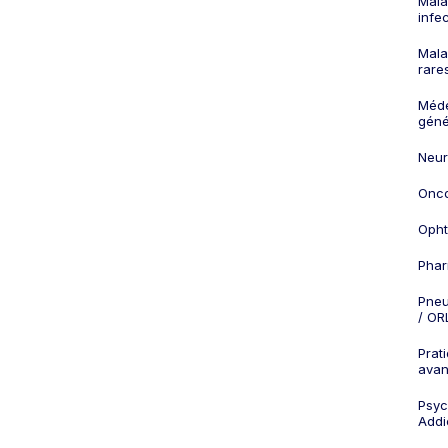
Mala
infe
Mala
rare
Méd
géné
Neur
Onco
Opht
Phar
Pneu
/ OR
Prat
ava
Psych
Addi