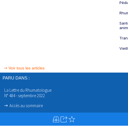
Pédi
Rhum
Sant
anim
Tran
Viei
Voir tous les articles
PARU DANS :
La Lettre du Rhumatologue
N° 484 - septembre 2022
Accès au sommaire