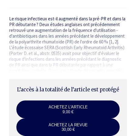
Le risque infectieux est-il augmenté dans la pré-PR et dans la
PR débutante ? Deux études anglaises ont précédemment
retrouvé une augmentation de la fréquence d'utilisation ­
d'antibiotiques dans les années précédant le développement
de la polyarthrite rhumatoïde (PR) de l'ordre de 60 % [1, 2].
L'étude écossaise SERA (Scottish Early Rheumatoid Arthritis)
(Porter D. et al., abstr. 0535) avait pour objectif d'évaluer le
risque d'infections dans les années précédant le dia­gnostic
de PR ainsi que dans la PR débutante par rapport à une
population contrôle. Dans une cohorte de patients recrutés
entre 2011 et 2015 et…
L’accès à la totalité de l’article est protégé
ACHETEZ L'ARTICLE
9,00 €
ACHETEZ LA REVUE
30,00 €