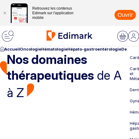
Retrouvez les contenus
Edimark sur l'application
Ouvrir
mobile
Accueil
Oncologie
Hématologie
Hépato-gastroentérologie
Dermato
Nos domaines
Card
Card
thérapeutiques
de A
et
Méta
à Z
Derm
Gyné
Héma
Hépa
gast