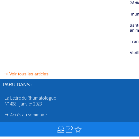
Pédi
Rhum
Sant
anim
Tran
Viei
Voir tous les articles
PARU DANS :
La Lettre du Rhumatologue
N° 488 - janvier 2023
Accès au sommaire