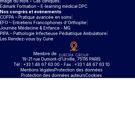
Image du mois – Cas cliniques
Edimark Formation – E-learning médical DPC
Nos congrès et événements
COFPA – Pratique avancée en soins
EFO – Entretiens Francophones d'Orthoptie
Journée Médecine & Enfance - MG
PIPA – Pathologie Infectieuse Pédiatrique Ambulatoire
Les Rendez-vous by Curie
Membre de
19-21 rue Dumont-d'Urville, 75116 PARIS
Tél : +33 1 46 67 63 00 - Fax : +33 1 46 67 63 10
Mentions légales
Protection des données
Protection des données auteurs
Cookies
Identifiant / Mot de passe oubli
Pour accéder aux contenus publiés sur Edimark.fr vous dev
posséder un compte et vous identifier au moyen d’un email e
Déjà inscrit(e)
Déjà inscrit(e)
Pas encore inscrit(e) ?
Pas encore inscrit(e) ?
Vous avez oublié votre mot de passe ?
d’un mot de passe. L’email est celui que vous avez renseigné
Merci de saisir votre e-mail. Vous recevrez un message
lors de votre inscription ou de votre abonnement à l’une de 
Connectez-vous à votre compte
Connectez-vous à votre compte
pour réinitialiser votre mot de passe.
publications. Si toutefois vous ne vous souvenez plus de vos
identifiants, veuillez nous contacter en cliquant
ici
.
Votre adresse email
Votre adresse email