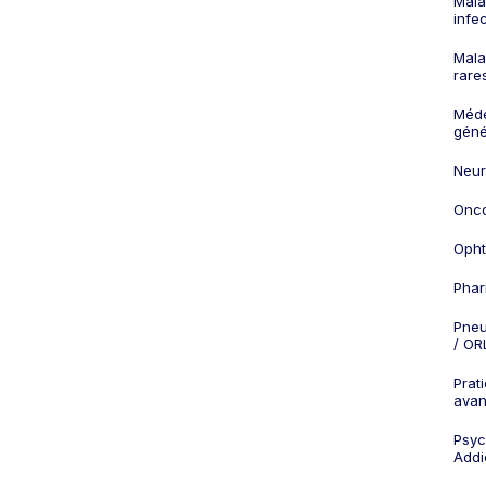
Mala
infe
Mala
rare
Méd
géné
Neur
Onco
Opht
Phar
Pneu
/ OR
Prat
ava
Psych
Addi