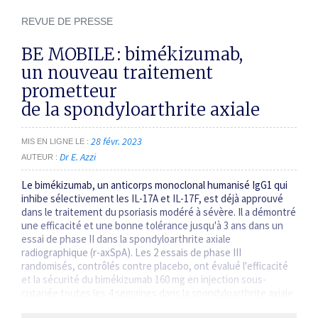
REVUE DE PRESSE
BE MOBILE : bimékizumab,
un nouveau traitement
prometteur
de la spondyloarthrite axiale
28 févr. 2023
MIS EN LIGNE LE
Dr E. Azzi
AUTEUR
Le bimékizumab, un anticorps monoclonal humanisé IgG1 qui
inhibe sélectivement les IL-17A et IL-17F, est déjà approuvé
dans le traitement du psoriasis modéré à sévère. Il a démontré
une efficacité et une bonne tolérance jusqu'à 3 ans dans un
essai de phase II dans la spondyloarthrite axiale
radiographique (r-axSpA). Les 2 essais de phase III
randomisés, contrôlés contre placebo, ont évalué l'efficacité
et la sécurité du bimékizumab 160 mg en injection sous-
cutanée toutes les 4 semaines dans la spondyloarthrite axiale
non radiographique (nr-axSpA) (BE MOBILE 1)…