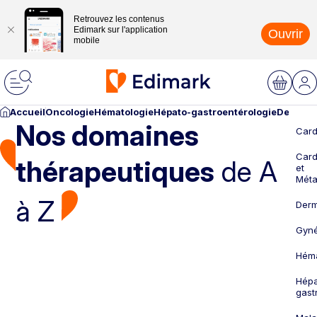
Retrouvez les contenus
Edimark sur l'application
Ouvrir
mobile
Accueil
Oncologie
Hématologie
Hépato-gastroentérologie
Dermato
Nos domaines
Card
Card
thérapeutiques
de A
et
Méta
à Z
Derm
Gyné
Héma
Hépa
gast