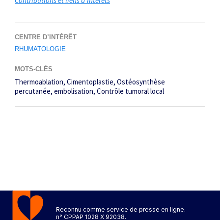
Contributions et liens d’intérêts
CENTRE D’INTÉRÊT
RHUMATOLOGIE
MOTS-CLÉS
Thermoablation
Cimentoplastie
Ostéosynthèse
percutanée
embolisation
Contrôle tumoral local
Reconnu comme service de presse en ligne.
n° CPPAP 1028 X 92038.