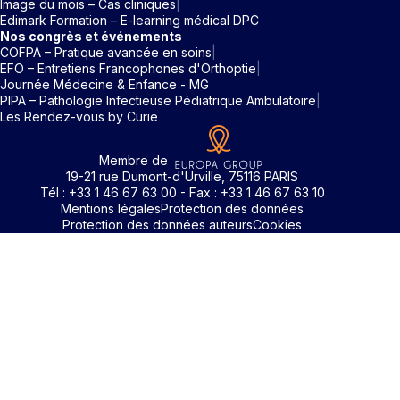
Image du mois – Cas cliniques
Edimark Formation – E-learning médical DPC
Nos congrès et événements
COFPA – Pratique avancée en soins
EFO – Entretiens Francophones d'Orthoptie
Journée Médecine & Enfance - MG
PIPA – Pathologie Infectieuse Pédiatrique Ambulatoire
Les Rendez-vous by Curie
Membre de
19-21 rue Dumont-d'Urville, 75116 PARIS
Tél : +33 1 46 67 63 00 - Fax : +33 1 46 67 63 10
Mentions légales
Protection des données
Protection des données auteurs
Cookies
Identifiant / Mot de passe oubli
Pour accéder aux contenus publiés sur Edimark.fr vous dev
posséder un compte et vous identifier au moyen d’un email e
Déjà inscrit(e)
Déjà inscrit(e)
Pas encore inscrit(e) ?
Pas encore inscrit(e) ?
Vous avez oublié votre mot de passe ?
d’un mot de passe. L’email est celui que vous avez renseigné
Merci de saisir votre e-mail. Vous recevrez un message
lors de votre inscription ou de votre abonnement à l’une de 
Connectez-vous à votre compte
Connectez-vous à votre compte
pour réinitialiser votre mot de passe.
publications. Si toutefois vous ne vous souvenez plus de vos
identifiants, veuillez nous contacter en cliquant
ici
.
Votre adresse email
Votre adresse email