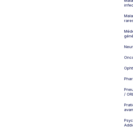
Mala
infe
Mala
rare
Méd
géné
Neur
Onco
Opht
Phar
Pneu
/ OR
Prat
ava
Psych
Addi