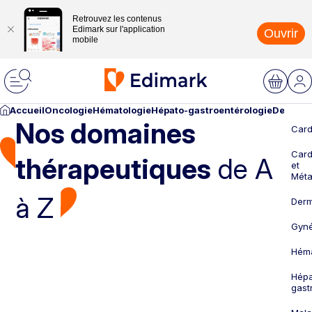
Retrouvez les contenus
Edimark sur l'application
Ouvrir
mobile
Accueil
Oncologie
Hématologie
Hépato-gastroentérologie
Dermato
Nos domaines
Card
Card
thérapeutiques
de A
et
Méta
à Z
Derm
Gyné
Héma
Hépa
gast