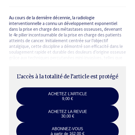
Au cours de la dernière décennie, la radiologie
interventionnelle a connu un développement exponentiel
dans la prise en charge des métastases osseuses, devenant
le 4e pilier incontournable de la prise en charge des patients
atteints de cancer. Initialement centrée sur l’objectif
antalgique, cette discipline a démontré son efficacité dans le
soulagement rapide et durable des douleurs d’origine osseuse
grâce aux techniques percutanées mini-invasives, telles que
les infiltrations ciblées, les neurolyses ou…
L’accès à la totalité de l’article est protégé
ACHETEZ L'ARTICLE
9,00 €
ACHETEZ LA REVUE
30,00 €
ABONNEZ-VOUS
à partir de 162,00 €