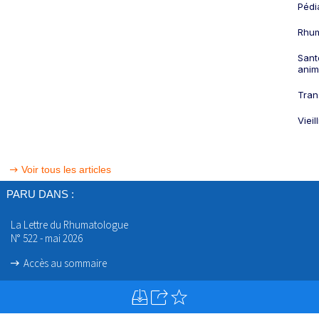
Pédi
Rhum
Sant
anim
Tran
Viei
Voir tous les articles
PARU DANS :
La Lettre du Rhumatologue
N° 522 - mai 2026
Accès au sommaire