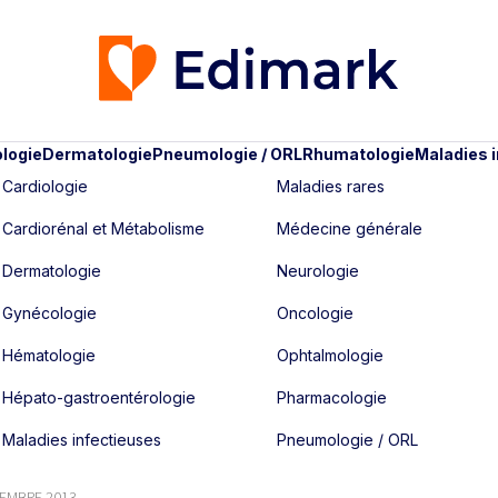
logie
Dermatologie
Pneumologie / ORL
Rhumatologie
Maladies 
Cardiologie
Maladies rares
Cardiorénal et Métabolisme
Médecine générale
Dermatologie
Neurologie
Gynécologie
Oncologie
Hématologie
Ophtalmologie
Hépato-gastroentérologie
Pharmacologie
Maladies infectieuses
Pneumologie / ORL
TEMBRE 2013