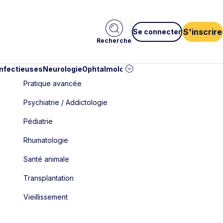
S'inscrire
Se connecter
Recherche
infectieuses
Neurologie
Ophtalmologie
Pédiatrie
Cardiologie
Car
Pratique avancée
Psychiatrie / Addictologie
Pédiatrie
Rhumatologie
Santé animale
Transplantation
Vieillissement