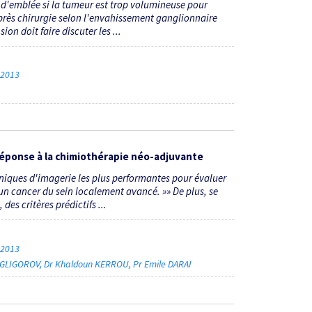
d'emblée si la tumeur est trop volumineuse pour
près chirurgie selon l'envahissement ganglionnaire
on doit faire discuter les ...
e 2013
 réponse à la chimiothérapie néo-adjuvante
niques d'imagerie les plus performantes pour évaluer
un cancer du sein localement avancé. »» De plus, se
es critères prédictifs ...
e 2013
 GLIGOROV
Dr Khaldoun KERROU
Pr Emile DARAI