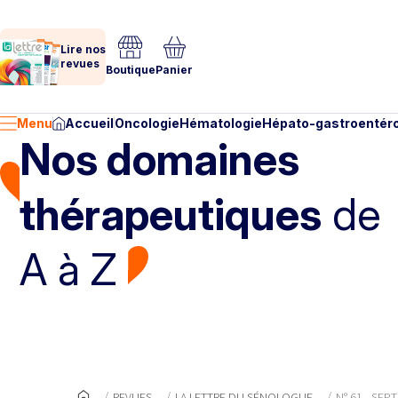
Lire nos
revues
Boutique
Panier
Menu
Accueil
Oncologie
Hématologie
Hépato-gastroentéro
Nos domaines
thérapeutiques
de
A à Z
REVUES
LA LETTRE DU SÉNOLOGUE
N° 61 - SEP