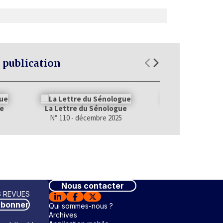
 publication
ue
La Lettre du Sénologue
La Lettre du S
N° 110 - décembre 2025
N° 109 - septem
Nous contacter
 REVUES
abonner
Qui sommes-nous ?
Archives