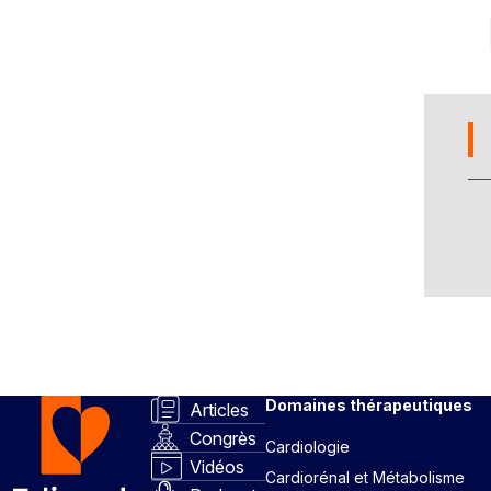
Domaines thérapeutiques
Articles
Congrès
Cardiologie
Vidéos
Cardiorénal et Métabolisme