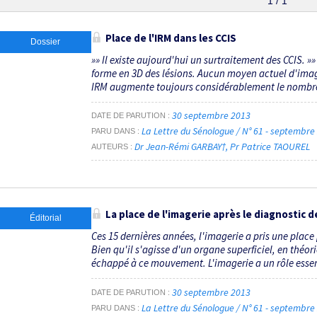
1 / 1
Place de l'IRM dans les CCIS
Dossier
»» Il existe aujourd'hui un surtraitement des CCIS. »» 
forme en 3D des lésions. Aucun moyen actuel d'imager
IRM augmente toujours considérablement le nombre 
30 septembre 2013
DATE DE PARUTION
La Lettre du Sénologue / N° 61 - septembr
PARU DANS
Dr Jean-Rémi GARBAY†
Pr Patrice TAOUREL
AUTEURS
La place de l'imagerie après le diagnostic d
Éditorial
Ces 15 dernières années, l'imagerie a pris une plac
Bien qu'il s'agisse d'un organe superficiel, en théor
échappé à ce mouvement. L'imagerie a un rôle essent
30 septembre 2013
DATE DE PARUTION
La Lettre du Sénologue / N° 61 - septembr
PARU DANS