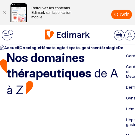
Retrouvez les contenus
Edimark sur l'application
Ouvrir
mobile
Accueil
Oncologie
Hématologie
Hépato-gastroentérologie
Dermato
Nos domaines
Card
Card
thérapeutiques
de A
et
Méta
à Z
Derm
Gyné
Héma
Hépa
gast