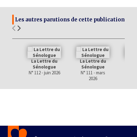
Les autres parutions de cette publication
La Lettre du
La Lettre du
La 
Sénologue
Sénologue
Sé
N° 112 - juin 2026
N° 111 - mars
N
2026
déce