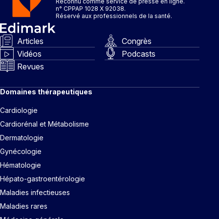
Reconnu comme service de presse en ligne.
n° CPPAP 1028 X 92038.
Réservé aux professionnels de la santé.
Articles
Congrès
Vidéos
Podcasts
Revues
Domaines thérapeutiques
Cardiologie
Cardiorénal et Métabolisme
Dermatologie
Gynécologie
Hématologie
Hépato-gastroentérologie
Maladies infectieuses
Maladies rares