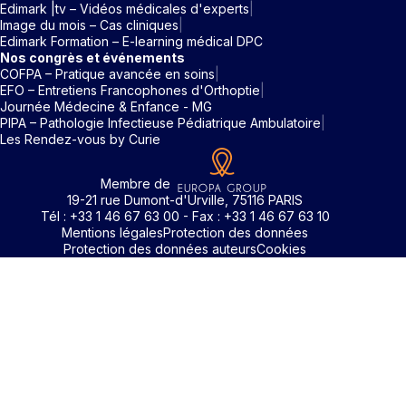
Edimark |tv – Vidéos médicales d'experts
Image du mois – Cas cliniques
Edimark Formation – E-learning médical DPC
Nos congrès et événements
COFPA – Pratique avancée en soins
EFO – Entretiens Francophones d'Orthoptie
Journée Médecine & Enfance - MG
PIPA – Pathologie Infectieuse Pédiatrique Ambulatoire
Les Rendez-vous by Curie
Membre de
19-21 rue Dumont-d'Urville, 75116 PARIS
Tél : +33 1 46 67 63 00 - Fax : +33 1 46 67 63 10
Mentions légales
Protection des données
Protection des données auteurs
Cookies
Rechercher un mot clé
Identifiant / Mot de passe oubli
Pour accéder aux contenus publiés sur Edimark.fr vous dev
posséder un compte et vous identifier au moyen d’un email e
Déjà inscrit(e)
Déjà inscrit(e)
Pas encore inscrit(e) ?
Pas encore inscrit(e) ?
Vous avez oublié votre mot de passe ?
d’un mot de passe. L’email est celui que vous avez renseigné
Merci de saisir votre e-mail. Vous recevrez un message
lors de votre inscription ou de votre abonnement à l’une de 
Connectez-vous à votre compte
Connectez-vous à votre compte
pour réinitialiser votre mot de passe.
publications. Si toutefois vous ne vous souvenez plus de vos
identifiants, veuillez nous contacter en cliquant
ici
.
Votre adresse email
Votre adresse email