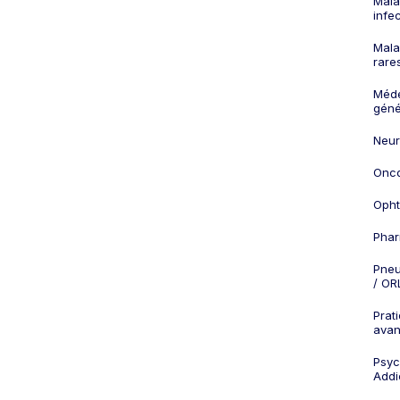
Mala
infe
Mala
rare
Méd
géné
Neur
Onco
Opht
Phar
Pneu
/ OR
Prat
ava
Psych
Addi