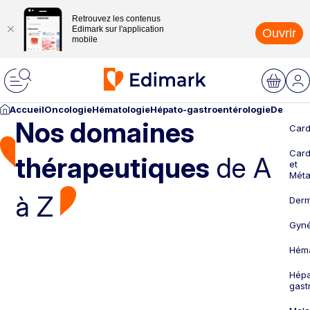
Retrouvez les contenus
Edimark sur l'application
Ouvrir
mobile
Accueil
Oncologie
Hématologie
Hépato-gastroentérologie
Dermato
Nos domaines
Card
Card
thérapeutiques
de A
et
Méta
à Z
Derm
Gyné
Héma
Hépa
gast