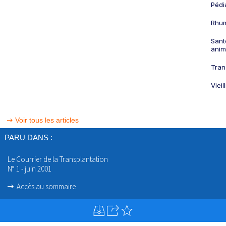
Pédi
Rhum
Sant
anim
Tran
Viei
Voir tous les articles
PARU DANS :
Le Courrier de la Transplantation
N° 1 - juin 2001
Accès au sommaire