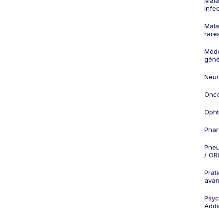
Mala
infe
Mala
rare
Méd
géné
Neur
Onco
Opht
Phar
Pneu
/ OR
Prat
ava
Psych
Addi