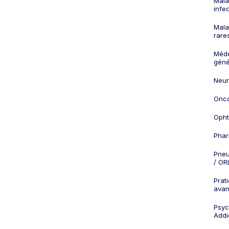
Mala
infe
Mala
rare
Méd
géné
Neur
Onco
Opht
Phar
Pneu
/ OR
Prat
ava
Psych
Addi