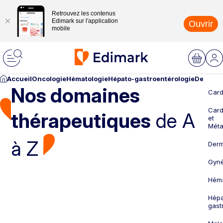
Retrouvez les contenus
Edimark sur l'application
Ouvrir
mobile
Accueil
Oncologie
Hématologie
Hépato-gastroentérologie
Dermato
Nos domaines
Card
Card
thérapeutiques
de A
et
Méta
à Z
Derm
Gyné
Héma
Hépa
gast