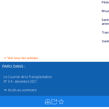
Pédi
Rhum
Sant
anim
Tran
Viei
Voir tous les articles
PARU DANS :
Le Courrier de la Transplantation
N° 3-4 - décembre 2017
Accès au sommaire