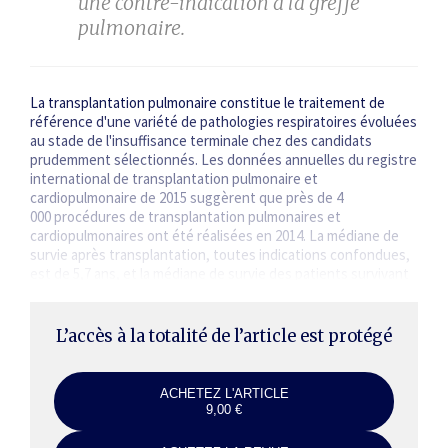
une contre-indication à la greffe
pulmonaire.
La transplantation pulmonaire constitue le traitement de
référence d'une variété de pathologies respiratoires évoluées
au stade de l'insuffisance terminale chez des candidats
prudemment sélectionnés. Les données annuelles du registre
international de transplantation pulmonaire et
cardiopulmonaire de 2015 suggèrent que près de 4
000 procédures de transplantation pulmonaires et
cardiopulmonaires ont été réalisées en 2014. La médiane de
survie après transplantation, toutes indications confondues,
est de 5,7 ans, et la médiane de survie des patients survivant
plus de 1 an, de 7,9 ans.…
L’accès à la totalité de l’article est protégé
ACHETEZ L'ARTICLE
9,00 €