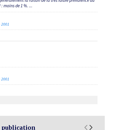
 généralement la raison de la très faible prévalence du
: moins de 1 %. ...
re 2001
re 2001
 publication