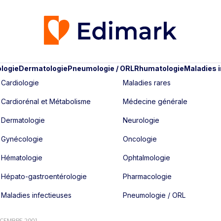
logie
Dermatologie
Pneumologie / ORL
Rhumatologie
Maladies 
Cardiologie
Maladies rares
Cardiorénal et Métabolisme
Médecine générale
Dermatologie
Neurologie
Gynécologie
Oncologie
Hématologie
Ophtalmologie
Hépato-gastroentérologie
Pharmacologie
Maladies infectieuses
Pneumologie / ORL
DÉCEMBRE 2001