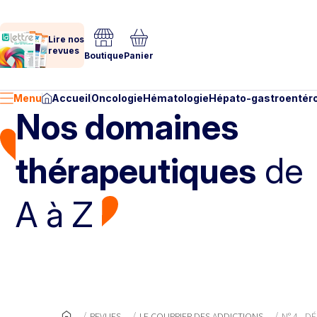
Lire nos
revues
Boutique
Panier
Menu
Accueil
Oncologie
Hématologie
Hépato-gastroentéro
Nos domaines
thérapeutiques
de
A à Z
REVUES
LE COURRIER DES ADDICTIONS
N° 4 - 