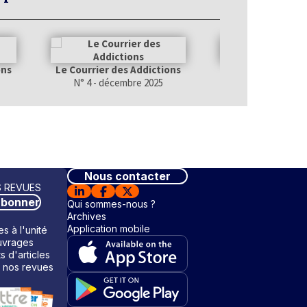
ons
Le Courrier des Addictions
Le Courrier des A
N° 4 - décembre 2025
N° 3 - septemb
Nous contacter
 REVUES
abonner
Qui sommes-nous ?
Archives
Application mobile
s à l'unité
vrages
ts d'articles
 nos revues