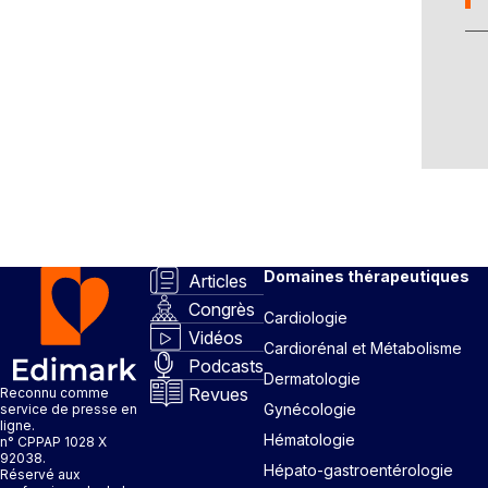
Domaines thérapeutiques
Articles
Congrès
Cardiologie
Vidéos
Cardiorénal et Métabolisme
Podcasts
Dermatologie
Revues
Reconnu comme
Gynécologie
service de presse en
ligne.
Hématologie
n° CPPAP 1028 X
92038.
Hépato-gastroentérologie
Réservé aux