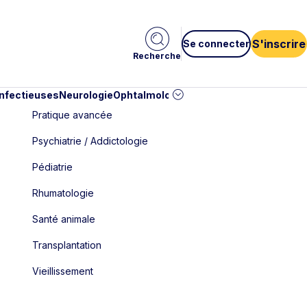
S'inscrire
Se connecter
Recherche
infectieuses
Neurologie
Ophtalmologie
Pédiatrie
Cardiologie
Car
Pratique avancée
Psychiatrie / Addictologie
Pédiatrie
Rhumatologie
Santé animale
Transplantation
Vieillissement