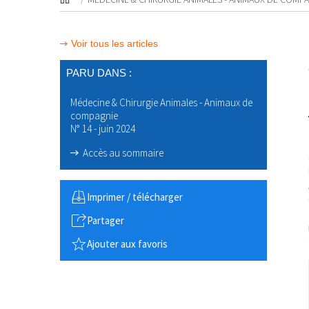
Voir tous les articles
PARU DANS :
Médecine & Chirurgie Animales - Animaux de
compagnie
N° 14 - juin 2024
Accès au sommaire
Imprimer / télécharger
Partager
Ajouter aux favoris