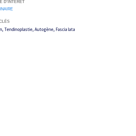
E D’INTÉRÊT
INAIRE
CLÉS
n
Tendinoplastie
Autogène
Fascia lata