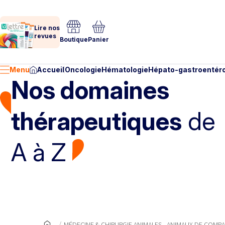
Lire nos
revues
Boutique
Panier
Menu
Accueil
Oncologie
Hématologie
Hépato-gastroentéro
Nos domaines
thérapeutiques
de
A à Z
MÉDECINE & CHIRURGIE ANIMALES - ANIMAUX DE COMP