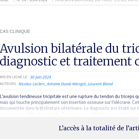
CAS CLINIQUE
Avulsion bilatérale du tri
­diagnostic et traitement 
30 juin 2024
MIS EN LIGNE LE
Nicolas Leclerc
Antoine Dunié-Mérigot
Laurent Blond
AUTEURS
L’avulsion tendineuse tricipitale est une rupture du tendon du triceps q
mais qui touche principalement son insertion osseuse sur l’olécrane. Ce
documentée dans la littérature vétérinaire. Le diagnostic est établi sur
une imagerie ciblée de la région. Dans ce cas, la déchirure est traitée par
L’accès à la totalité de l’ar