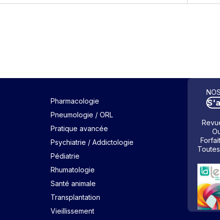
NOS
Pharmacologie
S'
Pneumologie / ORL
Revue
Pratique avancée
Ou
Forfai
Psychiatrie / Addictologie
Toutes
Pédiatrie
Rhumatologie
Santé animale
Transplantation
Vieillissement