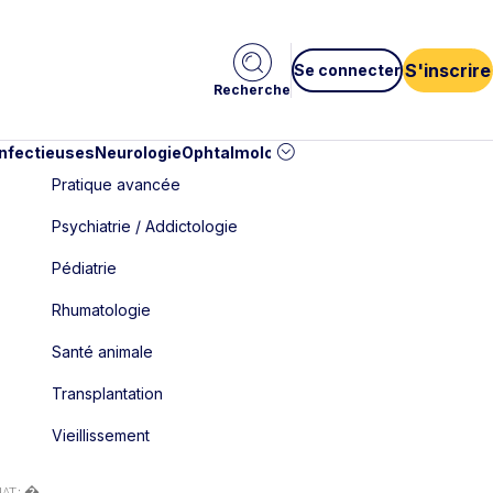
S'inscrire
Se connecter
Recherche
infectieuses
Neurologie
Ophtalmologie
Pédiatrie
Cardiologie
Car
Pratique avancée
Psychiatrie / Addictologie
Pédiatrie
Rhumatologie
Santé animale
Transplantation
Vieillissement
T : �...