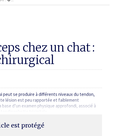
ceps chez un chat :
chirurgical
ui peut se produire à différents niveaux du tendon,
tte lésion est peu rapportée et faiblement
 la base d’un examen physique approfondi, associé à
 tendino­plastie tricipitale,…
ticle est protégé