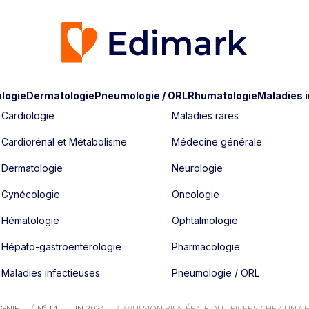
logie
Dermatologie
Pneumologie / ORL
Rhumatologie
Maladies 
Cardiologie
Maladies rares
Cardiorénal et Métabolisme
Médecine générale
Dermatologie
Neurologie
Gynécologie
Oncologie
Hématologie
Ophtalmologie
Hépato-gastroentérologie
Pharmacologie
Maladies infectieuses
Pneumologie / ORL
AGNIE
N° 14 - JUIN 2024
AVULSION BILATÉRALE DU TRICEPS CHEZ UN CHA