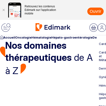
Retrouvez les contenus
Edimark sur l'application
Ouvrir
mobile
Accueil
Oncologie
Hématologie
Hépato-gastroentérologie
Dermato
Nos domaines
Card
Card
thérapeutiques
de A
et
Méta
à Z
Derm
Gyné
Héma
Hépa
gast