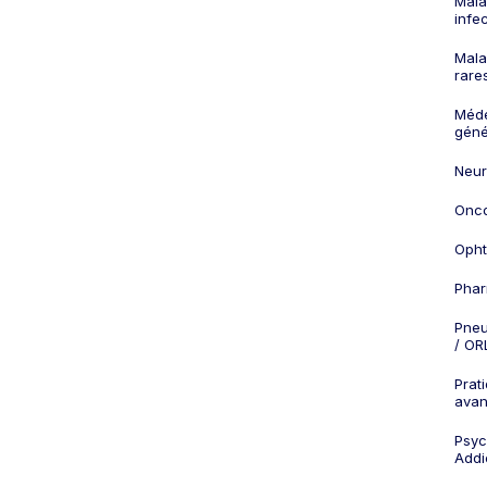
Mala
infe
Mala
rare
Méd
géné
Neur
Onco
Opht
Phar
Pneu
/ OR
Prat
ava
Psych
Addi