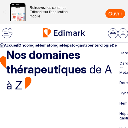
Retrouvez les contenus
Edimark sur l'application
Ouvrir
mobile
Accueil
Oncologie
Hématologie
Hépato-gastroentérologie
Dermato
Nos domaines
Card
Card
thérapeutiques
de A
et
Méta
à Z
Derm
Gyné
Héma
Hépa
gast