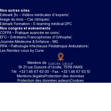
Nos autres sites
Edimark |tv – Vidéos médicales d'experts
Image du mois – Cas cliniques
Edimark Formation – E-learning médical DPC
Nos congrès et événements
COFPA – Pratique avancée en soins
EFO – Entretiens Francophones d'Orthoptie
Journée Médecine & Enfance - MG
PIPA – Pathologie Infectieuse Pédiatrique Ambulatoire
Les Rendez-vous by Curie
Membre de
19-21 rue Dumont-d'Urville, 75116 PARIS
Tél : +33 1 46 67 63 00 - Fax : +33 1 46 67 63 10
Mentions légales
Protection des données
Protection des données auteurs
Cookies
Rechercher un mot clé
Identifiant / Mot de passe oubli
Pour accéder aux contenus publiés sur Edimark.fr vous dev
posséder un compte et vous identifier au moyen d’un email e
Déjà inscrit(e)
Déjà inscrit(e)
Pas encore inscrit(e) ?
Pas encore inscrit(e) ?
Vous avez oublié votre mot de passe ?
d’un mot de passe. L’email est celui que vous avez renseigné