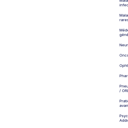
Mala
infe
Mala
rare
Méd
géné
Neur
Onco
Opht
Phar
Pneu
/ OR
Prat
ava
Psych
Addi