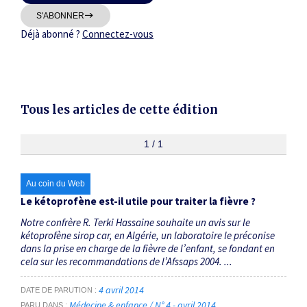
Thématiques
S'ABONNER
Déjà abonné ?
Connectez-vous
Tous les articles de cette édition
Dates
Du
1 / 1
au
Au coin du Web
RECHERCHER
Le kétoprofène est-il utile pour traiter la fièvre ?
Notre confrère R. Terki Hassaine souhaite un avis sur le
kétoprofène sirop car, en Algérie, un laboratoire le préconise
dans la prise en charge de la fièvre de l’enfant, se fondant en
cela sur les recommandations de l’Afssaps 2004. ...
4 avril 2014
DATE DE PARUTION
Médecine & enfance / N° 4 - avril 2014
PARU DANS