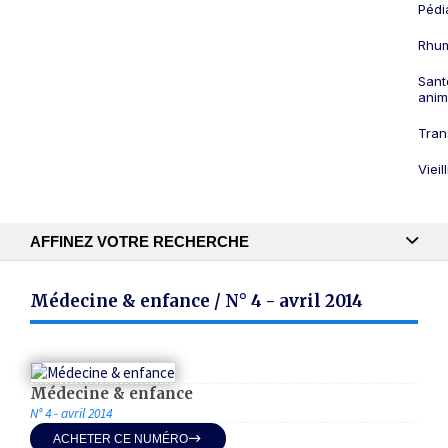
Pédi
Rhum
Sant
anim
Tran
Viei
AFFINEZ VOTRE RECHERCHE
Recherche textuelle
Médecine & enfance / N° 4 - avril 2014
Publication
Médecine & enfance
N° 4 - avril 2014
ACHETER CE NUMÉRO