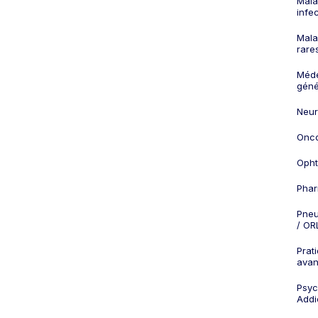
Mala
infe
Mala
rare
Méd
géné
Neur
Onco
Opht
Phar
Pneu
/ OR
Prat
ava
Psych
Addi