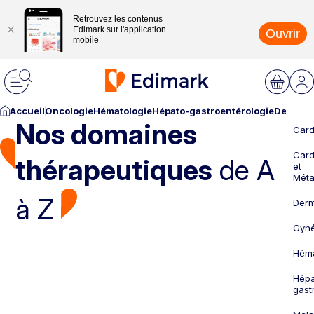
Retrouvez les contenus
Edimark sur l'application
Ouvrir
mobile
Accueil
Oncologie
Hématologie
Hépato-gastroentérologie
Dermato
Nos domaines
Card
Card
thérapeutiques
de A
et
Méta
à Z
Derm
Gyné
Héma
Hépa
gast