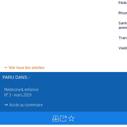
Pédi
Rhum
Sant
anim
Tran
Viei
Voir tous les articles
PARU DANS :
Médecine & enfance
N° 3 - mars 2019
Accès au sommaire