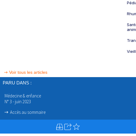
Pédi
Rhum
Sant
anim
Tran
Viei
Voir tous les articles
PARU DANS :
Médecine & enfance
N° 3 - juin 2023
Accès au sommaire