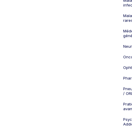
Mala
infe
Mala
rare
Méd
géné
Neur
Onco
Opht
Phar
Pneu
/ OR
Prat
ava
Psych
Addi