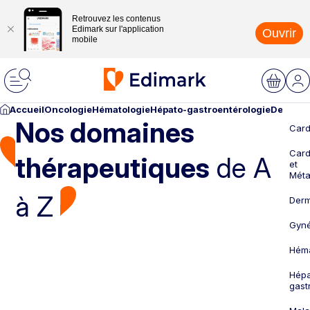
Retrouvez les contenus
Edimark sur l'application
Ouvrir
mobile
Accueil
Oncologie
Hématologie
Hépato-gastroentérologie
Dermato
Nos domaines
Card
Card
thérapeutiques
de A
et
Méta
à Z
Derm
Gyné
Héma
Hépa
gast