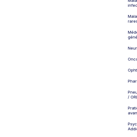
Mala
infe
Mala
rare
Méd
géné
Neur
Onco
Opht
Phar
Pneu
/ OR
Prat
ava
Psych
Addi