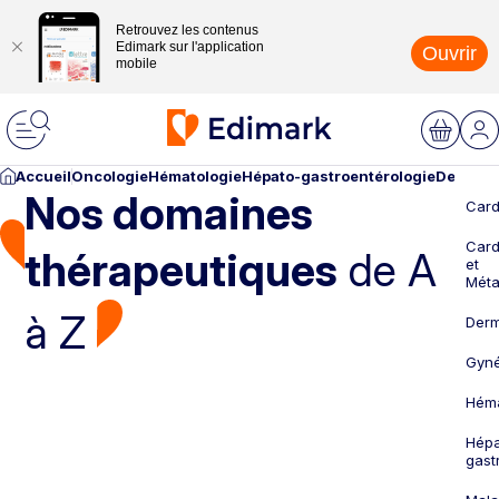
Retrouvez les contenus
Edimark sur l'application
Ouvrir
mobile
Accueil
Oncologie
Hématologie
Hépato-gastroentérologie
Dermato
Nos domaines
Card
Card
thérapeutiques
de A
et
Méta
à Z
Derm
Gyné
Héma
Hépa
gast