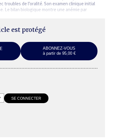
troubles de l’oralité. Son examen clinique initial
te. Le bilan biologique montre une anémie par
ticle est protégé
ABONNEZ-VOUS
E
à partir de 95,00 €