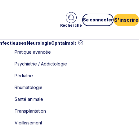
S'inscrire
Se connecter
Recherche
infectieuses
Neurologie
Ophtalmologie
Pédiatrie
Cardiologie
Car
Pratique avancée
Psychiatrie / Addictologie
Pédiatrie
Rhumatologie
Santé animale
Transplantation
Vieillissement