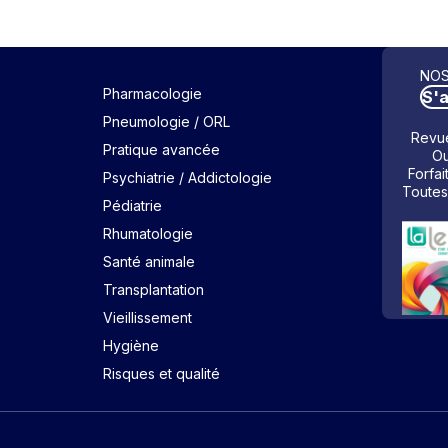
NOS
Pharmacologie
S'
Pneumologie / ORL
Revue
Pratique avancée
Ou
Forfai
Psychiatrie / Addictologie
Toutes
Pédiatrie
Rhumatologie
Santé animale
Transplantation
Vieillissement
Hygiène
Risques et qualité