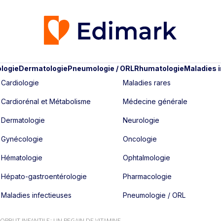
logie
Dermatologie
Pneumologie / ORL
Rhumatologie
Maladies 
Cardiologie
Maladies rares
Cardiorénal et Métabolisme
Médecine générale
Dermatologie
Neurologie
Gynécologie
Oncologie
Hématologie
Ophtalmologie
Hépato-gastroentérologie
Pharmacologie
Maladies infectieuses
Pneumologie / ORL
ORBUT INFANTILE : UN REGAIN DE VITAMINE