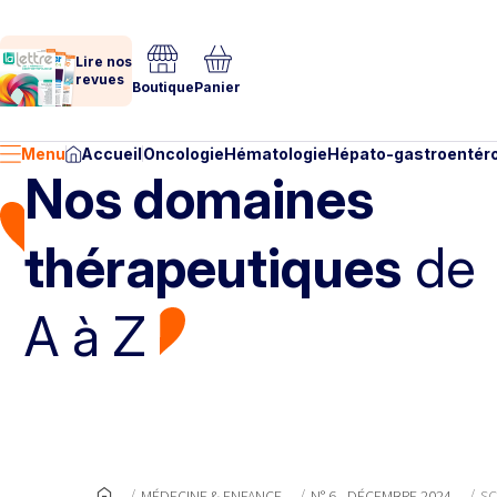
Lire nos
revues
Boutique
Panier
Menu
Accueil
Oncologie
Hématologie
Hépato-gastroentéro
Nos domaines
thérapeutiques
de
A à Z
MÉDECINE & ENFANCE
N° 6 - DÉCEMBRE 2024
SC