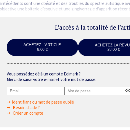
antécédents sont une obésité et des troubles du spectre autistique avec 
objective une boiterie d’esquive et une gingivorragie d’apparition récen
carence…
L’accès à la totalité de l’ar
ACHETEZ L'ARTICLE
ACHETEZ LA REVU
9,00 €
28,00 €
Vous possédez déjà un compte Edimark ?
Merci de saisir votre e-mail et votre mot de passe.
Identifiant ou mot de passe oublié
Besoin d'aide ?
Créer un compte