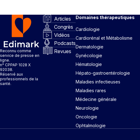
Domaines thérapeutiques
Articles
Congrès
Cardiologie
Vidéos
Cardiorénal et Métabolisme
Podcasts
Dermatologie
Revues
Reconnu comme
Gynécologie
service de presse en
ligne.
Hématologie
n° CPPAP 1028 X
92038.
Hépato-gastroentérologie
Réservé aux
professionnels de la
Maladies infectieuses
santé.
Maladies rares
Médecine générale
Neurologie
Oncologie
Ophtalmologie