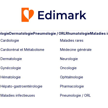
logie
Dermatologie
Pneumologie / ORL
Rhumatologie
Maladies 
Cardiologie
Maladies rares
Cardiorénal et Métabolisme
Médecine générale
Dermatologie
Neurologie
Gynécologie
Oncologie
Hématologie
Ophtalmologie
Hépato-gastroentérologie
Pharmacologie
Maladies infectieuses
Pneumologie / ORL