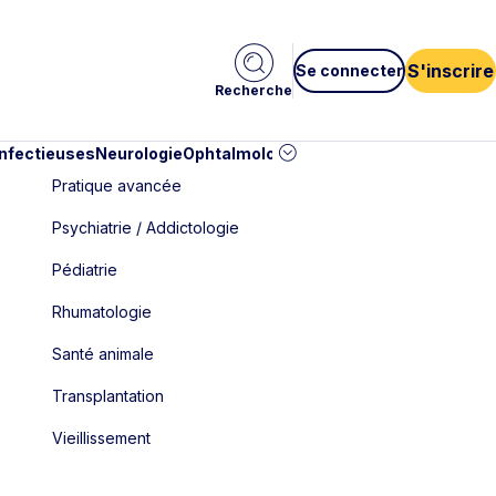
S'inscrire
Se connecter
Recherche
infectieuses
Neurologie
Ophtalmologie
Pédiatrie
Cardiologie
Car
Pratique avancée
Psychiatrie / Addictologie
Pédiatrie
Rhumatologie
Santé animale
Transplantation
Vieillissement