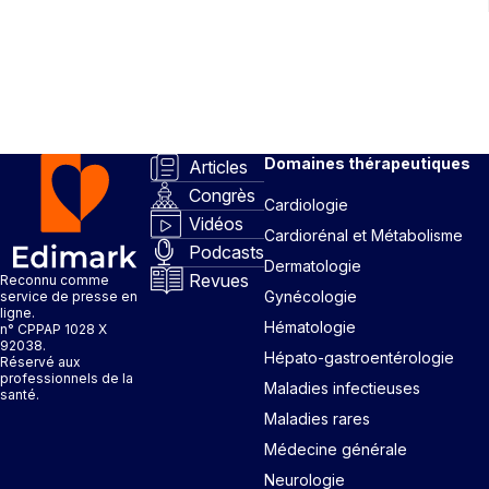
Domaines thérapeutiques
Articles
Congrès
Cardiologie
Vidéos
Cardiorénal et Métabolisme
Podcasts
Dermatologie
Revues
Reconnu comme
Gynécologie
service de presse en
ligne.
Hématologie
n° CPPAP 1028 X
92038.
Hépato-gastroentérologie
Réservé aux
professionnels de la
Maladies infectieuses
santé.
Maladies rares
Médecine générale
Neurologie