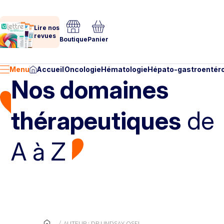
Lire nos
revues
Boutique
Panier
Menu
Accueil
Oncologie
Hématologie
Hépato-gastroentéro
Nos domaines
thérapeutiques
de
A à Z
AUTEUR : DR LINDSAY OSEI