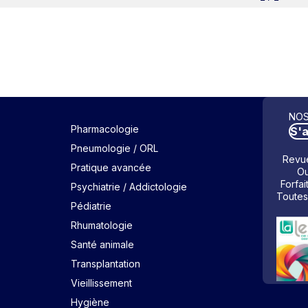
NOS
Pharmacologie
S'
Pneumologie / ORL
Revue
Pratique avancée
Ou
Forfai
Psychiatrie / Addictologie
Toutes
Pédiatrie
Rhumatologie
Santé animale
Transplantation
Vieillissement
Hygiène