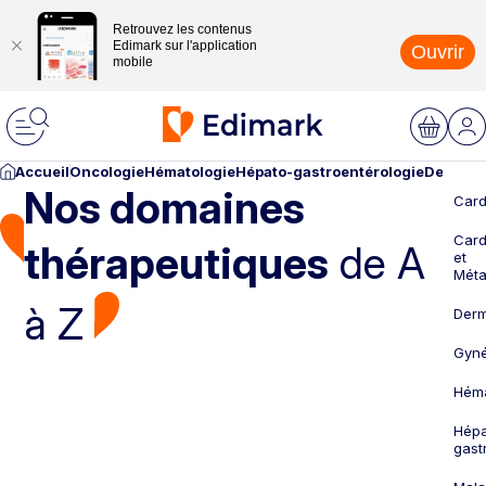
Retrouvez les contenus
Edimark sur l'application
Ouvrir
mobile
Accueil
Oncologie
Hématologie
Hépato-gastroentérologie
Dermato
Nos domaines
Card
Card
thérapeutiques
de A
et
Méta
à Z
Derm
Gyné
Héma
Hépa
gast