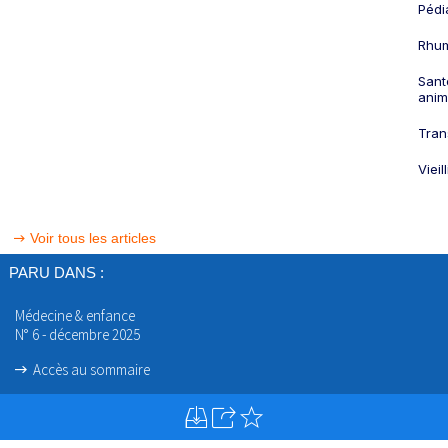
Pédi
Rhum
Sant
anim
Tran
Viei
Voir tous les articles
PARU DANS :
Médecine & enfance
N° 6 - décembre 2025
Accès au sommaire