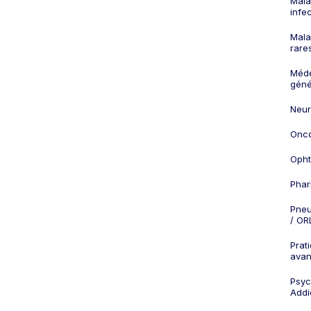
Mala
infe
Mala
rare
Méd
géné
Neur
Onco
Opht
Phar
Pneu
/ OR
Prat
ava
Psych
Addi