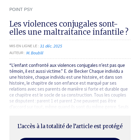
POINT PSY
Les violences conjugales sont-
elles une maltraitance infantile ?
31 déc. 2025
MIS EN LIGNE LE
M. Boublil
AUTEUR
“L’enfant confronté aux violences conjugales n’est pas que
témoin, il est aussi victime.” E. de Becker Chaque individu a
une histoire, chaque individu est une histoire, et dans son
histoire, le chapitre de son enfance est marqué par ses
relations avec ses parents de manière si forte et durable que
ce chapitre est le socle de sa construction. Tous les couples
se disputent : parent 1 et parent 2 ne peuvent pas être
d’accord sur tout, même quand ils sont du même genre. Seuls
8 % des couples qui cohabitent…
L’accès à la totalité de l’article est protégé