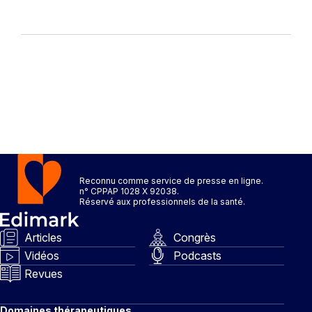
Reconnu comme service de presse en ligne.
n° CPPAP 1028 X 92038.
Réservé aux professionnels de la santé.
Articles
Congrès
Vidéos
Podcasts
Revues
Domaines thérapeutiques