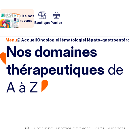
Lire nos
revues
Boutique
Panier
Menu
Accueil
Oncologie
Hématologie
Hépato-gastroentéro
Nos domaines
thérapeutiques
de
A à Z
REVUE DE LA PRATIQUE AVANCÉE
N° 1 - MARS 2024