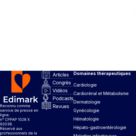
Domaines thérapeutiques
Articles
Congrès
Cardiologie
Vidéos
Cardiorénal et Métabolisme
Podcasts
Dermatologie
Revues
Reconnu comme
Gynécologie
service de presse en
ligne.
Hématologie
n° CPPAP 1028 X
92038.
Hépato-gastroentérologie
Réservé aux
professionnels de la
Maladies infectieuses