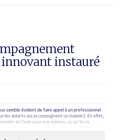
compa­gnement
f innovant instauré
us semble évident de faire appel à un professionnel
r les aidants qui accompagnent un malade1. En effet,
emander de l’aide pour eux-mêmes, ou qu’ils ne
 professionnelles respectives, en tant qu’infirmière…