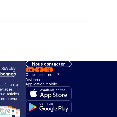
Nous contacter
 REVUES
abonner
Qui sommes-nous ?
Archives
Application mobile
s à l'unité
vrages
ts d'articles
 nos revues