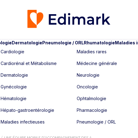
logie
Dermatologie
Pneumologie / ORL
Rhumatologie
Maladies 
Cardiologie
Maladies rares
Cardiorénal et Métabolisme
Médecine générale
Dermatologie
Neurologie
Gynécologie
Oncologie
Hématologie
Ophtalmologie
Hépato-gastroentérologie
Pharmacologie
Maladies infectieuses
Pneumologie / ORL
UNE ÉQUIPE MOBILE D’ACCOMPA­GNEMENT DES A...