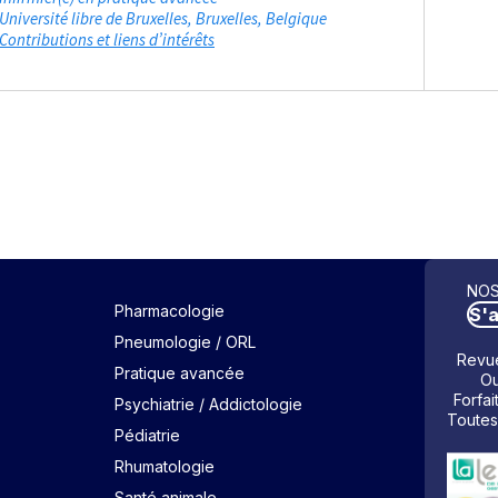
Université libre de Bruxelles
Bruxelles, Belgique
Contributions et liens d’intérêts
NOS
Pharmacologie
S'
Pneumologie / ORL
Revue
Pratique avancée
Ou
Forfai
Psychiatrie / Addictologie
Toutes
Pédiatrie
Rhumatologie
Santé animale