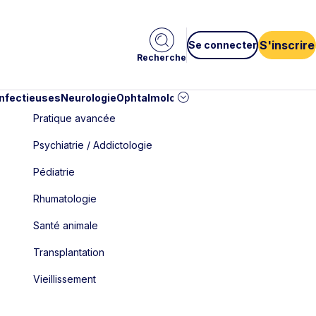
S'inscrire
Se connecter
Recherche
infectieuses
Neurologie
Ophtalmologie
Pédiatrie
Cardiologie
Car
Pratique avancée
Psychiatrie / Addictologie
Pédiatrie
Rhumatologie
Santé animale
Transplantation
Vieillissement