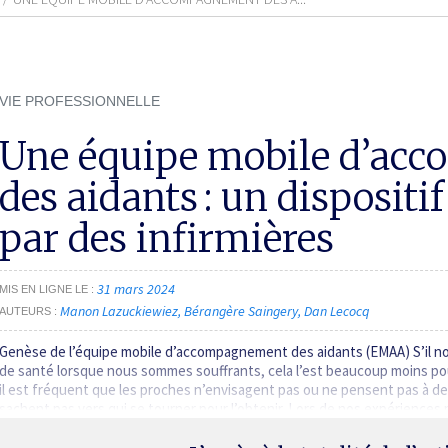
VIE PROFESSIONNELLE
Une équipe mobile d’ac
des aidants : un dispositi
par des infirmières
31 mars 2024
MIS EN LIGNE LE
Manon Lazuckiewiez
Bérangère Saingery
Dan Lecocq
AUTEURS
Genèse de l’équipe mobile d’accompagnement des aidants (EMAA) S’il no
de santé lorsque nous sommes souffrants, cela l’est beaucoup moins pou
il est fréquent que les proches n’envisagent pas ou ne pensent pas à d
sachent pas vers qui se tourner pour l’obtenir. Lors de nos expériences