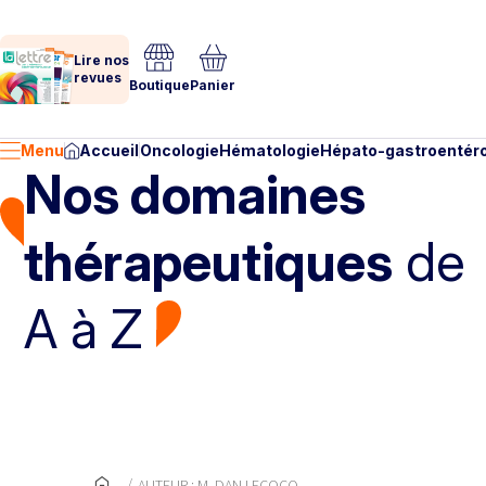
Lire nos
revues
Boutique
Panier
Menu
Accueil
Oncologie
Hématologie
Hépato-gastroentéro
Nos domaines
thérapeutiques
de
A à Z
AUTEUR : M. DAN LECOCQ