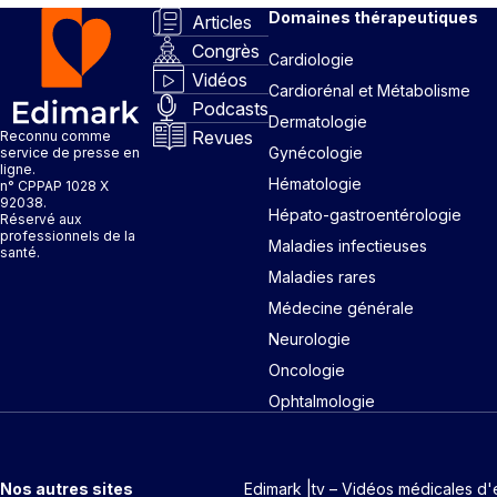
Domaines thérapeutiques
Articles
Congrès
Cardiologie
Vidéos
Cardiorénal et Métabolisme
Podcasts
Dermatologie
Revues
Reconnu comme
Gynécologie
service de presse en
ligne.
Hématologie
n° CPPAP 1028 X
92038.
Hépato-gastroentérologie
Réservé aux
professionnels de la
Maladies infectieuses
santé.
Maladies rares
Médecine générale
Neurologie
Oncologie
Ophtalmologie
Nos autres sites
Edimark |tv – Vidéos médicales d'