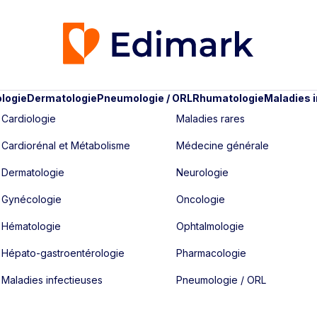
logie
Dermatologie
Pneumologie / ORL
Rhumatologie
Maladies 
Cardiologie
Maladies rares
Cardiorénal et Métabolisme
Médecine générale
Dermatologie
Neurologie
Gynécologie
Oncologie
Hématologie
Ophtalmologie
Hépato-gastroentérologie
Pharmacologie
Maladies infectieuses
Pneumologie / ORL