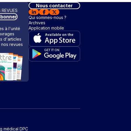
Nous contacter
 REVUES
abonner
Qui sommes-nous ?
Archives
Application mobile
s à l'unité
vrages
ts d'articles
 nos revues
ng médical DPC