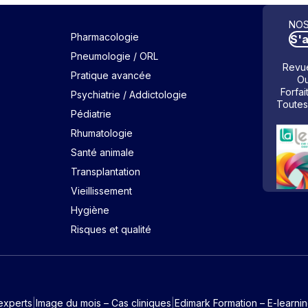
NOS
Pharmacologie
S'
Pneumologie / ORL
Revue
Pratique avancée
Ou
Forfai
Psychiatrie / Addictologie
Toutes
Pédiatrie
Rhumatologie
Santé animale
Transplantation
Vieillissement
Hygiène
Risques et qualité
experts
Image du mois – Cas cliniques
Edimark Formation – E-learni