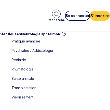
S'inscrire
Se connecter
Recherche
infectieuses
Neurologie
Ophtalmologie
Pédiatrie
Cardiologie
Car
Pratique avancée
Psychiatrie / Addictologie
Pédiatrie
Rhumatologie
Santé animale
Transplantation
Vieillissement