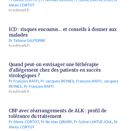
Alexis CORTOT
tv.edimark.fr
Thématiques
ICD : risques encourus... et conseils à donner aux
malades
Dr Tatiana GALPERINE
tv.edimark.fr
Dates
Quand peut-on envisager une bithérapie
Du
d'allégement chez des patients en succès
virologiques ?
au
Pr François RAFFI
Pr Jacques REYNES
François RAFFI
Jacques
REYNES
Pr François RAFFI
tv.edimark.fr
RECHERCHER
CBP avec réarrangements de ALK : profil de
tolérance du traitement
Pr Alexis CORTOT
Pr Nicolas GIRARD
Pr Sylvie LANTUEJOUL
Dr
Alexis CORTOT