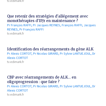
tv.edimark.fr
Que retenir des stratégies d'allégement avec
monothérapies d’IP/r en maintenance ?
Pr François RAFFI
Pr Jacques REYNES
François RAFFI
Jacques
REYNES
Pr François RAFFI
tv.edimark.fr
Identification des réarrangements du gène ALK
Pr Alexis CORTOT
Pr Nicolas GIRARD
Pr Sylvie LANTUEJOUL
Dr
Alexis CORTOT
tv.edimark.fr
CBP avec réarrangements de ALK... en
oligoprogression : que faire ?
Pr Alexis CORTOT
Pr Nicolas GIRARD
Pr Sylvie LANTUEJOUL
Dr
Alexis CORTOT
tv.edimark.fr