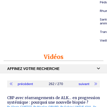
Pédi
Rhum
Sant
anim
Tran
Viei
Vidéos
AFFINEZ VOTRE RECHERCHE
Recherche textuelle
précédent
262 / 270
suivant
Publication
CBP avec réarrangements de ALK... en progression
systémique : pourquoi une nouvelle biopsie ?
Pr Alexis CORTOT
Pr Nicolas GIRARD
Pr Sylvie LANTUEJOUL
Dr