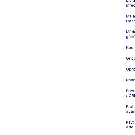
Mala
infe
Mala
rare
Méd
géné
Neur
Onco
Opht
Phar
Pneu
/ OR
Prat
ava
Psych
Addi