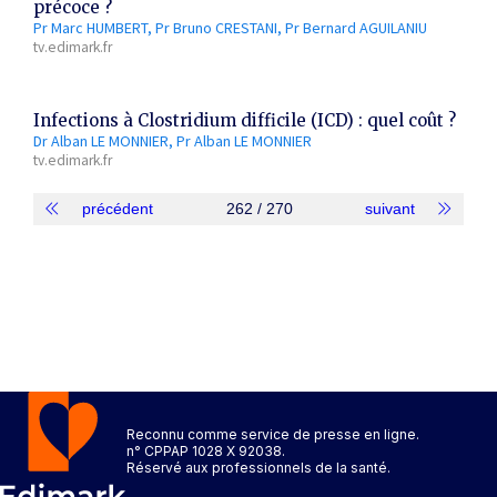
précoce ?
Pr Marc HUMBERT
Pr Bruno CRESTANI
Pr Bernard AGUILANIU
tv.edimark.fr
Infections à Clostridium difficile (ICD) : quel coût ?
Dr Alban LE MONNIER
Pr Alban LE MONNIER
tv.edimark.fr
précédent
262 / 270
suivant
Reconnu comme service de presse en ligne.
n° CPPAP 1028 X 92038.
Réservé aux professionnels de la santé.