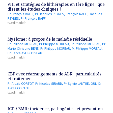
VIH et stratégies de bithérapies en 1ère ligne : que
disent les études cliniques ?
Pr François RAFFI
Pr Jacques REYNES
François RAFFI
Jacques
REYNES
Pr François RAFFI
tv.edimark.fr
Myélome : à propos de la maladie résiduelle
Dr Philippe MOREAU
Pr Philippe MOREAU
Dr Philippe MOREAU
Pr
Marie-Christine BÉNÉ
Pr Philippe MOREAU
M. Philippe MOREAU
Pr Hervé AVET-LOISEAU
tv.edimark.fr
CBP avec réarrangements de ALK : particularités
et traitement
Pr Alexis CORTOT
Pr Nicolas GIRARD
Pr Sylvie LANTUEJOUL
Dr
Alexis CORTOT
tv.edimark.fr
ICD / BMR : incidence, pathogénie... et prévention