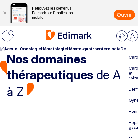
Retrouvez les contenus
Edimark sur l'application
Ouvrir
mobile
Accueil
Oncologie
Hématologie
Hépato-gastroentérologie
Dermato
Nos domaines
Card
Card
thérapeutiques
de A
et
Méta
à Z
Derm
Gyné
Héma
Hépa
gast