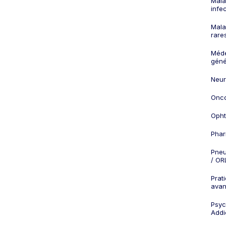
Mala
infe
Mala
rare
Méd
géné
Neur
Onco
Opht
Phar
Pneu
/ OR
Prat
ava
Psych
Addi