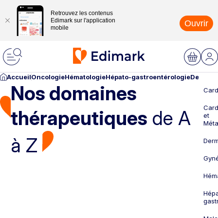
Retrouvez les contenus
Edimark sur l'application
Ouvrir
mobile
Accueil
Oncologie
Hématologie
Hépato-gastroentérologie
Dermato
Nos domaines
Card
Card
thérapeutiques
de A
et
Méta
à Z
Derm
Gyné
Héma
Hépa
gast