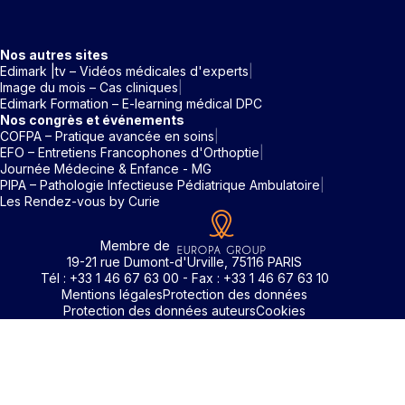
Nos autres sites
Edimark |tv – Vidéos médicales d'experts
Image du mois – Cas cliniques
Edimark Formation – E-learning médical DPC
Nos congrès et événements
COFPA – Pratique avancée en soins
EFO – Entretiens Francophones d'Orthoptie
Journée Médecine & Enfance - MG
PIPA – Pathologie Infectieuse Pédiatrique Ambulatoire
Les Rendez-vous by Curie
Membre de
19-21 rue Dumont-d'Urville, 75116 PARIS
Tél : +33 1 46 67 63 00 - Fax : +33 1 46 67 63 10
Mentions légales
Protection des données
Protection des données auteurs
Cookies
Identifiant / Mot de passe oubli
Pour accéder aux contenus publiés sur Edimark.fr vous dev
posséder un compte et vous identifier au moyen d’un email e
Déjà inscrit(e)
Déjà inscrit(e)
Pas encore inscrit(e) ?
Pas encore inscrit(e) ?