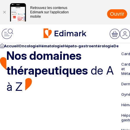
Retrouvez les contenus
Edimark sur l'application
Ouvrir
mobile
Accueil
Oncologie
Hématologie
Hépato-gastroentérologie
Dermato
Nos domaines
Card
Card
thérapeutiques
de A
et
Méta
à Z
Derm
Gyné
Héma
Hépa
gast