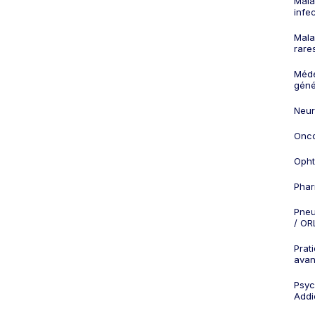
Mala
infe
Mala
rare
Méd
géné
Neur
Onco
Opht
Phar
Pneu
/ OR
Prat
ava
Psych
Addi