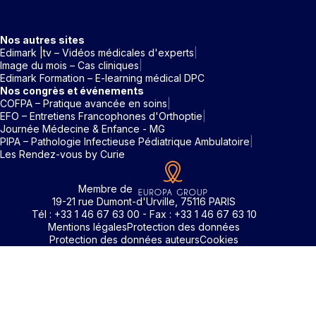
Nos autres sites
Edimark |tv – Vidéos médicales d'experts
Image du mois – Cas cliniques
Edimark Formation – E-learning médical DPC
Nos congrès et événements
COFPA – Pratique avancée en soins
EFO – Entretiens Francophones d'Orthoptie
Journée Médecine & Enfance - MG
PIPA – Pathologie Infectieuse Pédiatrique Ambulatoire
Les Rendez-vous by Curie
Membre de
19-21 rue Dumont-d'Urville, 75116 PARIS
Tél : +33 1 46 67 63 00 - Fax : +33 1 46 67 63 10
Mentions légales
Protection des données
Protection des données auteurs
Cookies
Identifiant / Mot de passe oubli
Pour accéder aux contenus publiés sur Edimark.fr vous dev
posséder un compte et vous identifier au moyen d’un email e
Déjà inscrit(e)
Déjà inscrit(e)
Pas encore inscrit(e) ?
Pas encore inscrit(e) ?
Vous avez oublié votre mot de passe ?