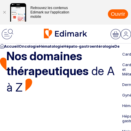
Retrouvez les contenus
Edimark sur l'application
Ouvrir
mobile
Accueil
Oncologie
Hématologie
Hépato-gastroentérologie
Dermato
Nos domaines
Card
Card
thérapeutiques
de A
et
Méta
à Z
Derm
Gyné
Héma
Hépa
gast