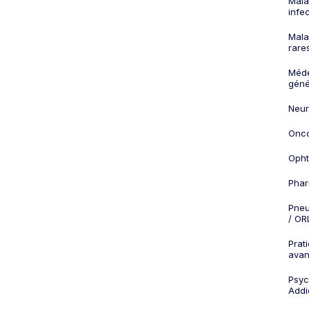
Mala
infe
Mala
rare
Méd
géné
Neur
Onco
Opht
Phar
Pneu
/ OR
Prat
ava
Psych
Addi