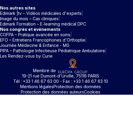
Nos autres sites
Edimark |tv – Vidéos médicales d'experts
Image du mois – Cas cliniques
Edimark Formation – E-learning médical DPC
Nos congrès et événements
COFPA – Pratique avancée en soins
EFO – Entretiens Francophones d'Orthoptie
Journée Médecine & Enfance - MG
PIPA – Pathologie Infectieuse Pédiatrique Ambulatoire
Les Rendez-vous by Curie
Membre de
19-21 rue Dumont-d'Urville, 75116 PARIS
Tél : +33 1 46 67 63 00 - Fax : +33 1 46 67 63 10
Mentions légales
Protection des données
Protection des données auteurs
Cookies
Identifiant / Mot de passe oubli
Pour accéder aux contenus publiés sur Edimark.fr vous dev
posséder un compte et vous identifier au moyen d’un email e
Déjà inscrit(e)
Déjà inscrit(e)
Pas encore inscrit(e) ?
Pas encore inscrit(e) ?
Vous avez oublié votre mot de passe ?
d’un mot de passe. L’email est celui que vous avez renseigné
Merci de saisir votre e-mail. Vous recevrez un message
lors de votre inscription ou de votre abonnement à l’une de 
Connectez-vous à votre compte
Connectez-vous à votre compte