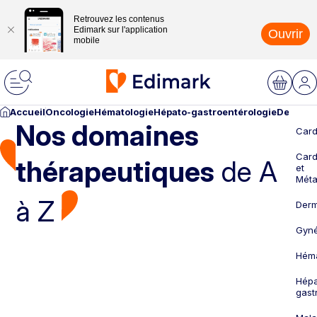
Retrouvez les contenus
Edimark sur l'application
Ouvrir
mobile
Accueil
Oncologie
Hématologie
Hépato-gastroentérologie
Dermato
Nos domaines
Card
Card
thérapeutiques
de A
et
Méta
à Z
Derm
Gyné
Héma
Hépa
gast