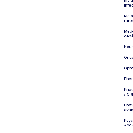
Mala
infe
Mala
rare
Méd
géné
Neur
Onco
Opht
Phar
Pneu
/ OR
Prat
ava
Psych
Addi