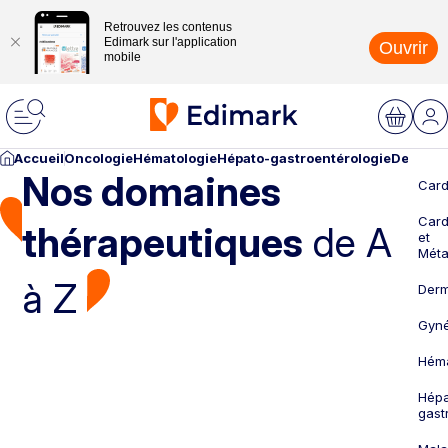
Retrouvez les contenus
Edimark sur l'application
Ouvrir
mobile
Accueil
Oncologie
Hématologie
Hépato-gastroentérologie
Dermato
Nos domaines
Card
Card
thérapeutiques
de A
et
Méta
à Z
Derm
Gyné
Héma
Hépa
gast