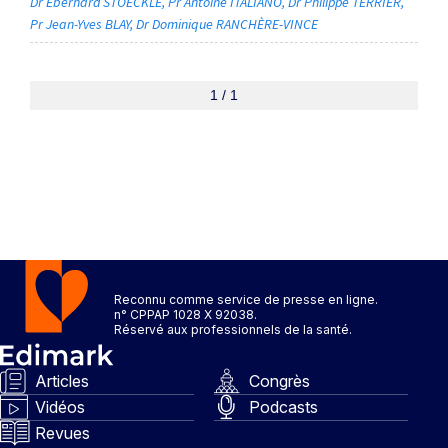
Dr Eberhard STOECKLE
Pr Antoine ITALIANO
Dr Philippe TERRIER
Pr Jean-Yves BLAY
Dr Dominique RANCHÈRE-VINCE
1 / 1
Reconnu comme service de presse en ligne.
n° CPPAP 1028 X 92038.
Réservé aux professionnels de la santé.
Articles
Congrès
Vidéos
Podcasts
Revues