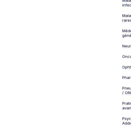
Mala
infe
Mala
rare
Méd
géné
Neur
Onco
Opht
Phar
Pneu
/ OR
Prat
ava
Psych
Addi