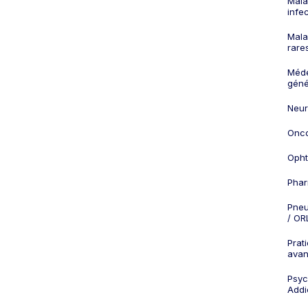
Mala
infe
Mala
rare
Méd
géné
Neur
Onco
Opht
Phar
Pneu
/ OR
Prat
ava
Psych
Addi