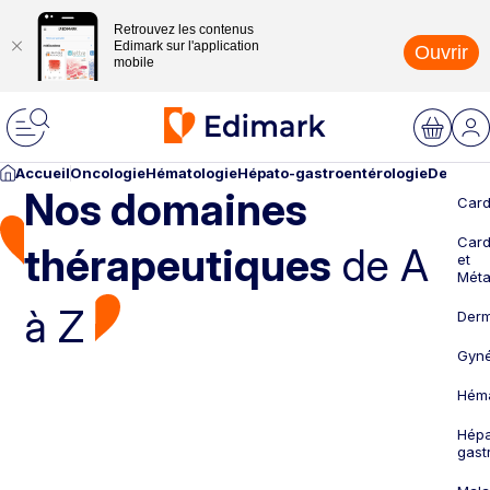
Retrouvez les contenus
Edimark sur l'application
Ouvrir
mobile
Accueil
Oncologie
Hématologie
Hépato-gastroentérologie
Dermato
Nos domaines
Card
Card
thérapeutiques
de A
et
Méta
à Z
Derm
Gyné
Héma
Hépa
gast