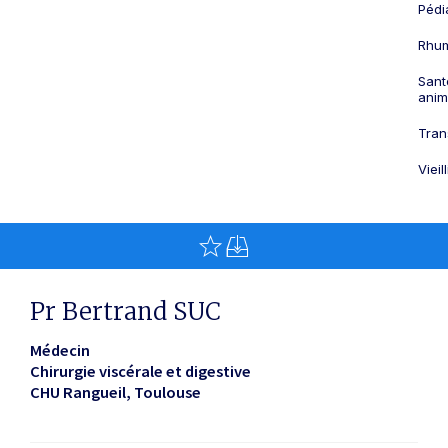
Pédi
Rhum
Sant
anim
Tran
Viei
Pr Bertrand SUC
Médecin
Chirurgie viscérale et digestive
CHU Rangueil
Toulouse