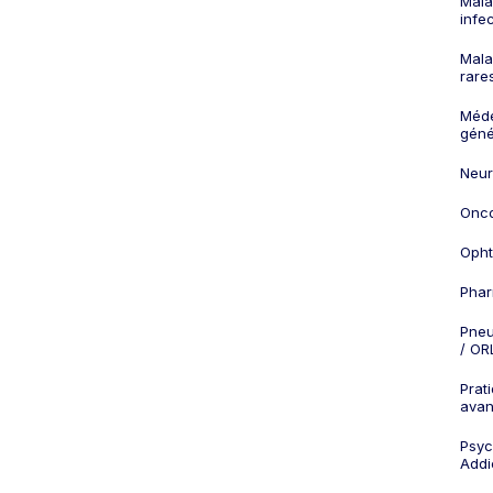
Mala
infe
Mala
rare
Méd
géné
Neur
Onco
Opht
Phar
Pneu
/ OR
Prat
ava
Psych
Addi