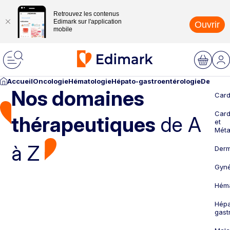
Retrouvez les contenus
Edimark sur l'application
Ouvrir
mobile
Accueil
Oncologie
Hématologie
Hépato-gastroentérologie
Dermato
Nos domaines
Card
Card
thérapeutiques
de A
et
Méta
à Z
Derm
Gyné
Héma
Hépa
gast