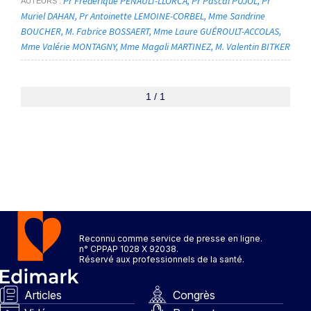
Pr Frédérique PENAULT-LLORCA
Pr Pascal PUJOL
Pr
AUTEURS
Muriel DAHAN
Pr Antoinette LEMOINE-CORBEL
Mme Sandrine
BOUCHER
M. Fabrice BOSSAERT
Mme Laure GUÉROULT-ACCOLAS
Mme Valérie MONTAGNY
Mme Magali MARTINEZ
M. Valentin BITKER
1 / 1
Reconnu comme service de presse en ligne.
n° CPPAP 1028 X 92038.
Réservé aux professionnels de la santé.
Articles
Congrès