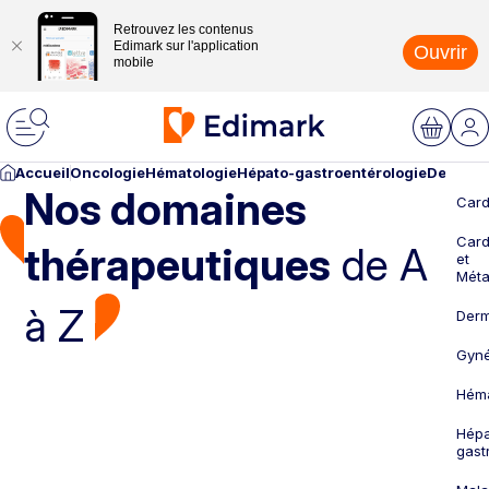
Retrouvez les contenus
Edimark sur l'application
Ouvrir
mobile
Accueil
Oncologie
Hématologie
Hépato-gastroentérologie
Dermato
Nos domaines
Card
Card
thérapeutiques
de A
et
Méta
à Z
Derm
Gyné
Héma
Hépa
gast