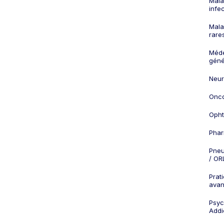
Mala
infe
Mala
rare
Méd
géné
Neur
Onco
Opht
Phar
Pneu
/ OR
Prat
ava
Psych
Addi