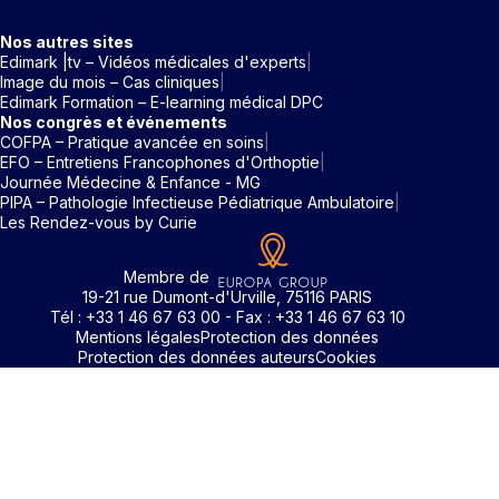
Nos autres sites
Edimark |tv – Vidéos médicales d'experts
Image du mois – Cas cliniques
Edimark Formation – E-learning médical DPC
Nos congrès et événements
COFPA – Pratique avancée en soins
EFO – Entretiens Francophones d'Orthoptie
Journée Médecine & Enfance - MG
PIPA – Pathologie Infectieuse Pédiatrique Ambulatoire
Les Rendez-vous by Curie
Membre de
19-21 rue Dumont-d'Urville, 75116 PARIS
Tél : +33 1 46 67 63 00 - Fax : +33 1 46 67 63 10
Mentions légales
Protection des données
Protection des données auteurs
Cookies
Identifiant / Mot de passe oubli
Pour accéder aux contenus publiés sur Edimark.fr vous dev
posséder un compte et vous identifier au moyen d’un email e
Déjà inscrit(e)
Déjà inscrit(e)
Pas encore inscrit(e) ?
Pas encore inscrit(e) ?
Vous avez oublié votre mot de passe ?
d’un mot de passe. L’email est celui que vous avez renseigné
Merci de saisir votre e-mail. Vous recevrez un message