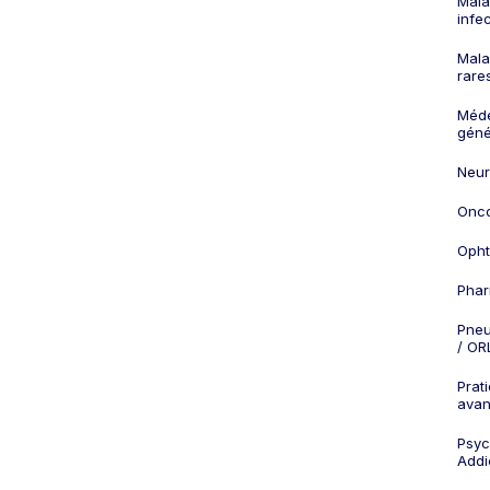
Mala
infe
Mala
rare
Méd
géné
Neur
Onco
Opht
Phar
Pneu
/ OR
Prat
ava
Psych
Addi