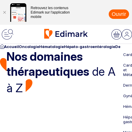
Retrouvez les contenus
Edimark sur l'application
Ouvrir
mobile
Accueil
Oncologie
Hématologie
Hépato-gastroentérologie
Dermato
Nos domaines
Card
Card
thérapeutiques
de A
et
Méta
à Z
Derm
Gyné
Héma
Hépa
gast