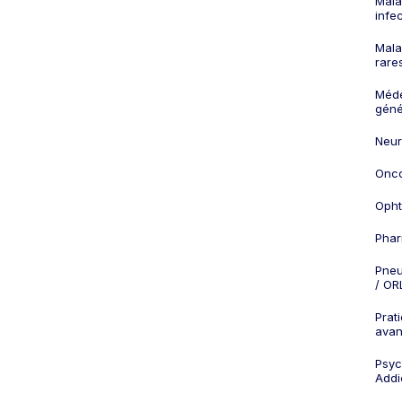
Mala
infe
Mala
rare
Méd
géné
Neur
Onco
Opht
Phar
Pneu
/ OR
Prat
ava
Psych
Addi