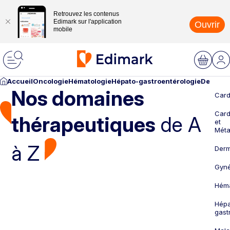
Retrouvez les contenus
Edimark sur l'application
Ouvrir
mobile
Accueil
Oncologie
Hématologie
Hépato-gastroentérologie
Dermato
Nos domaines
Card
Card
thérapeutiques
de A
et
Méta
à Z
Derm
Gyné
Héma
Hépa
gast